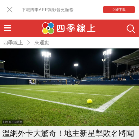
下載四季APP讓影音更順暢
立即下載
四季線上
來運動
溫網外卡大驚奇！地主新星擊敗名將闖