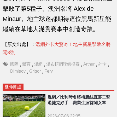
擊敗了第5種子、澳洲名將 Alex de
Minaur。地主球迷都期待這位黑馬新星能
繼續在草地大滿貫賽事中創造奇蹟。
【原文出處】：
溫網外卡大驚奇！地主新星擊敗名將
闖8強
國際
體育
溫網
溫布頓網球錦標賽
Arthur
外卡
,
,
,
,
,
,
Dimitrov
Grigor
Fery
,
,
延伸閱讀
溫網／比利時名將梅騰絲直落二擊
退捷克好手 職業生涯首闖女單八
強
2026-07-06 22:35