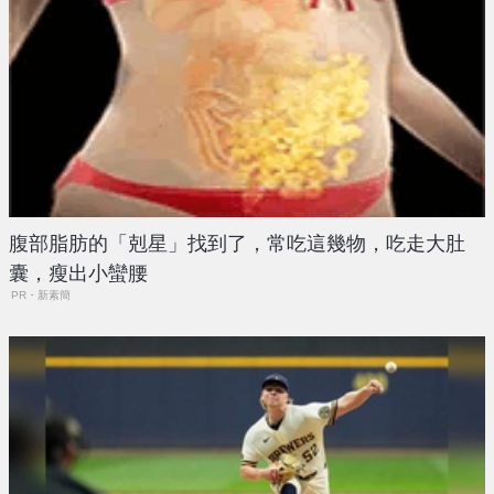
腹部脂肪的「剋星」找到了，常吃這幾物，吃走大肚
囊，瘦出小蠻腰
PR・新素簡