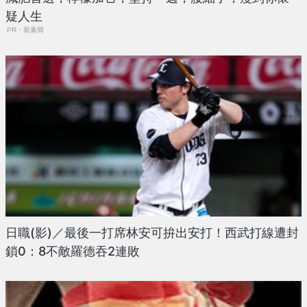
疑人生
PR・新素簡
日職(影)／最後一打席林安可拚出安打！西武打線遭封
鎖0：8不敵羅德吞2連敗