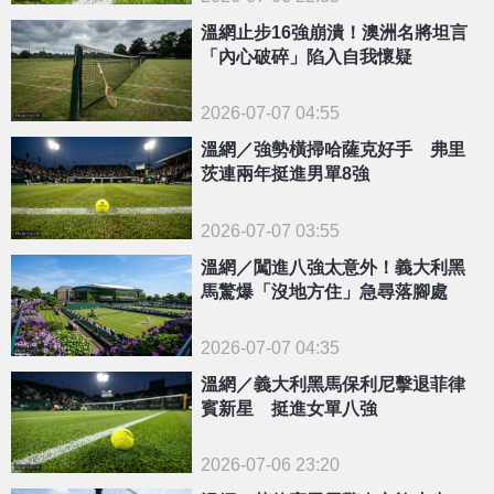
溫網止步16強崩潰！澳洲名將坦言
「內心破碎」陷入自我懷疑
2026-07-07 04:55
溫網／強勢橫掃哈薩克好手 弗里
茨連兩年挺進男單8強
2026-07-07 03:55
溫網／闖進八強太意外！義大利黑
馬驚爆「沒地方住」急尋落腳處
2026-07-07 04:35
溫網／義大利黑馬保利尼擊退菲律
賓新星 挺進女單八強
2026-07-06 23:20