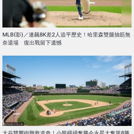
MLB(影)／連飆8K差2人追平歷史！哈里森雙腿抽筋無
奈退場 復出戰留下遺憾
大谷雙響砲難救道奇！小熊橫掃奪勝今永昇太奪第8勝