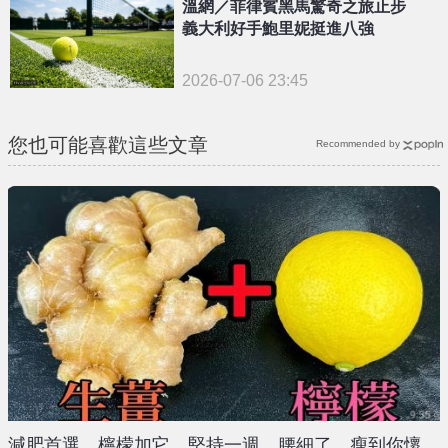
溫網／菲律賓黑馬驚奇之旅止步
義大利好手鮑里妮挺進八強
2026-07-06 23:45
您也可能喜歡這些文章
Recommended by
減肥首選，檸檬加它，堅持一週，腰細了，瘦到你懷