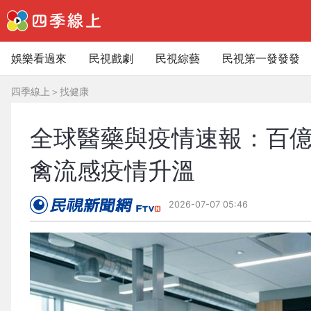
娛樂看過來
民視戲劇
民視綜藝
民視第一發發發
四季線上
＞
找健康
全球醫藥與疫情速報：百
禽流感疫情升溫
2026-07-07 05:46