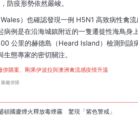
人，防疫形勢依然嚴峻。
 Wales）也確認發現一例 H5N1 高致病性禽
起病例是在沿海城鎮附近的一隻遷徙性海鳥身
0 公里的赫德島（Heard Island）檢測到
與生態專家的密切關注。
廠併購案、剛果伊波拉與澳洲禽流感疫情升溫
藥廠併購
盛頓國慶煙火釋放毒煙霧 驚現「紫色警戒」