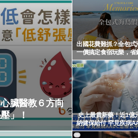
出國花費難抓？全包式
一價搞定食宿玩樂，省
？心臟醫教６方向
張壓」！
史上最貴新藥！近1億
納健保給付 罕見疾病A
平性引發討
PR