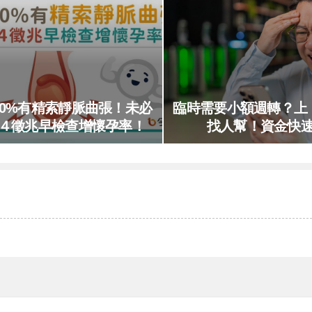
40%有精索靜脈曲張！未必
臨時需要小額週轉？上
４徵兆早檢查增懷孕率！
找人幫！資金快