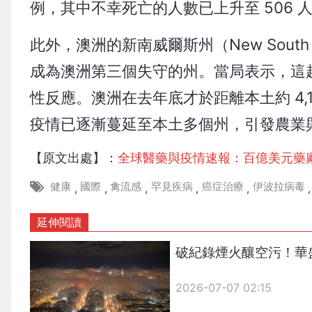
例，其中不幸死亡的人數已上升至 506 
此外，澳洲的新南威爾斯州（New South
成為澳洲第三個失守的州。當局表示，這
性反應。澳洲在去年底才於距離本土約 4,10
疫情已逐漸蔓延至本土多個州，引發農業
【原文出處】：
全球醫藥與疫情速報：百億美元藥
健康
國際
禽流感
罕見疾病
癌症治療
伊波拉病毒
,
,
,
,
,
,
延伸閱讀
破紀錄煙火釀空污！華
2026-07-07 02:15