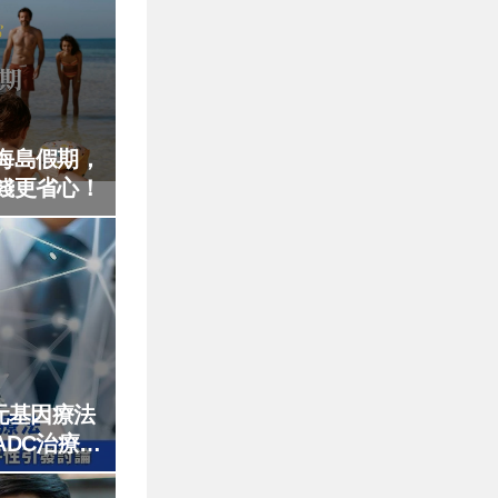
海島假期，
錢更省心！
元基因療法
ADC治療公
論