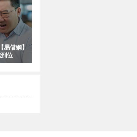
【易借網】
速到位