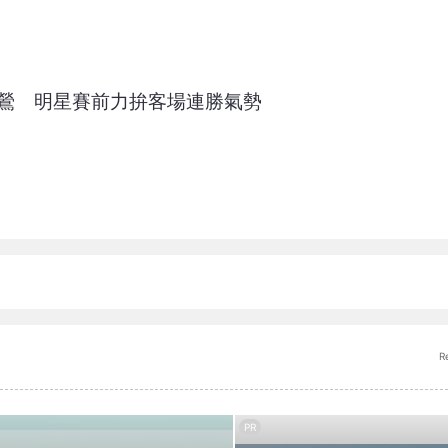
金鶯 明星賽前力拚客場連勝氣勢
R
PR