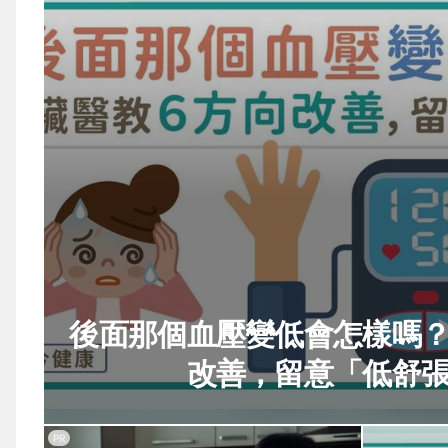
後面那個血壓變低會怎樣嗎
改善，留意「低舒
PR