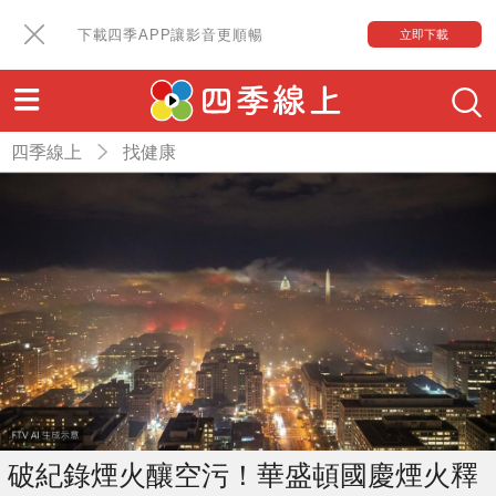
下載四季APP讓影音更順暢
立即下載
四季線上
找健康
破紀錄煙火釀空污！華盛頓國慶煙火釋