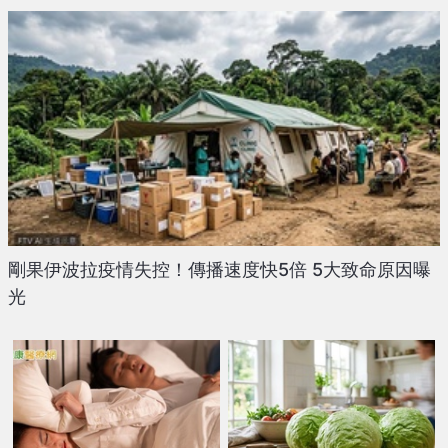
剛果伊波拉疫情失控！傳播速度快5倍 5大致命原因曝
光