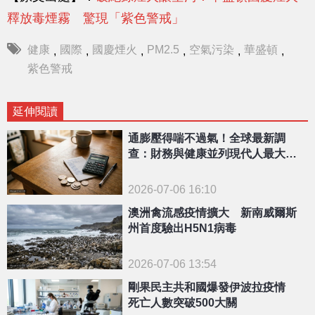
釋放毒煙霧 驚現「紫色警戒」
健康
國際
國慶煙火
PM2.5
空氣污染
華盛頓
,
,
,
,
,
,
紫色警戒
延伸閱讀
通膨壓得喘不過氣！全球最新調
查：財務與健康並列現代人最大焦
慮源
2026-07-06 16:10
澳洲禽流感疫情擴大 新南威爾斯
州首度驗出H5N1病毒
2026-07-06 13:54
剛果民主共和國爆發伊波拉疫情
死亡人數突破500大關