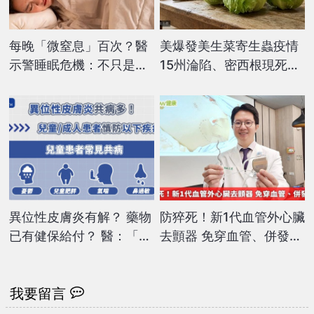
每晚「微窒息」百次？醫
美爆發美生菜寄生蟲疫情
示警睡眠危機：不只是打
15州淪陷、密西根現死亡
呼，恐影響全身健康！
病例
異位性皮膚炎有解？ 藥物
防猝死！新1代血管外心臟
已有健保給付？ 醫：「這
去顫器 免穿血管、併發症
治療」副作用低不傷肝腎
少
我要留言