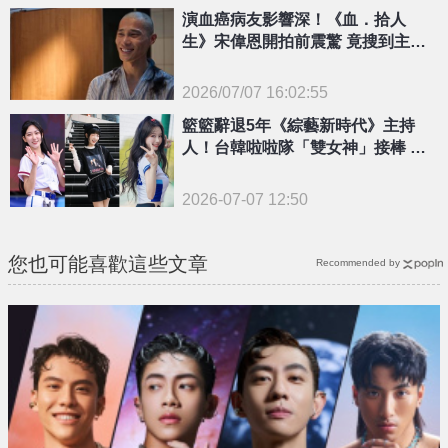
{PLAYICON}
演血癌病友影響深！《血．拾人
生》宋偉恩開拍前震驚 竟搜到主角
告別式影片
2026/07/07 16:02:55
{PLAYICON}
籃籃辭退5年《綜藝新時代》主持
人！台韓啦啦隊「雙女神」接棒 官
方證實了
2026-07-07 12:50
您也可能喜歡這些文章
Recommended by