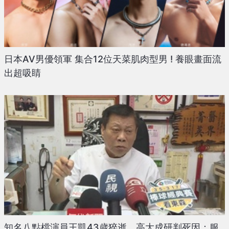
日本AV男優領軍 集合12位天菜肌肉型男 ! 養眼畫面流
出超吸睛
知名八點檔演員王凱43歲猝逝 高大成研判死因：服