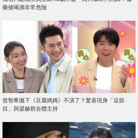
藥後喝酒非常危險
曾智希拋下《豆腐媽媽》不演了？驚喜現身「這節
目」與梁赫群合體主持