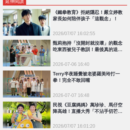
延伸閱讀
《鐵拳教育》拒絕隱忍！嚴立婷教
家長如何陪伴孩子「這觀念」！
2026/07/07 16:02:55
{PLAYICON}
甄莉抱持「沒開封就沒壞」的觀念
吃東西被兒子教訓！最後真的送急
診
2026-07-06 16:40
Terry半夜睡覺被老婆羅美玲打一
拳！完全不敢回嘴
2026-07-07 16:48
民視《豆腐媽媽》萬珍珍、馬仔空
降高雄！直播大秀「不沾手切芒果
神技」力挺金煌芒果季
2026/07/07 16:01:20