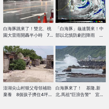
白海豚跳來了！雙北、桃
「白海豚」龜速襲來！中
園大雷雨開轟半小時 7
部以北慎防劇烈降雨 專
縣市大雨特報
家曝今明影響
澎湖尖山村狠父母領補助
白海豚來了！ 基隆.新
棄養 8個孩子擠住4坪大
北.馬祖"巨浪告警" 宜蘭
隔間
颳強風路樹倒.電線被吹落