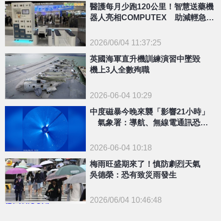
醫護每月少跑120公里！智慧送藥機
器人亮相COMPUTEX 助減輕急診
配送負擔
2026/06/04 11:37:25
{PLAYICON}
英國海軍直升機訓練演習中墜毀
機上3人全數殉職
2026-06-04 10:29
中度磁暴今晚來襲「影響21小時」
氣象署：導航、無線電通訊恐短
暫中斷
2026-06-04 10:18
梅雨旺盛期來了！慎防劇烈天氣
吳德榮：恐有致災雨發生
2026/06/04 10:46:48
{PLAYICON}