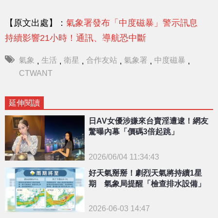
【原文出處】：
氣象署發布「中度磁暴」警示訊息
持續影響21小時！通訊、導航恐中斷
氣象
生活
衛星
合作友站
氣象署
中度磁暴
,
,
,
,
,
,
CTWANT
延伸閱讀
日AV女優涉嫌來台賣淫遭逮！網友
驚曝內幕「價碼3倍起跳」
2026/06/04 11:34:43
{PLAYICON}
好天氣掰掰！劇烈天氣將持續1星
期 氣象局提醒「檢查排水設備」
2026-06-03 14:47