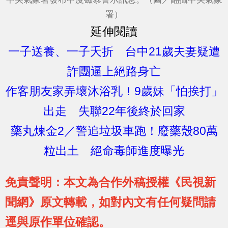
署）
延伸閱讀
一子送養、一子夭折 台中21歲夫妻疑遭
詐團逼上絕路身亡
作客朋友家弄壞沐浴乳！9歲妹「怕挨打」
出走 失聯22年後終於回家
藥丸煉金2／警追垃圾車跑！廢藥殼80萬
粒出土 絕命毒師進度曝光
免責聲明：本文為合作外稿授權《民視新
聞網》原文轉載，如對內文有任何疑問請
逕與原作單位確認。