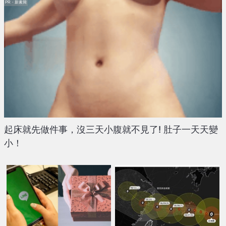
PR・新素簡
起床就先做件事，沒三天小腹就不見了! 肚子一天天變
小！