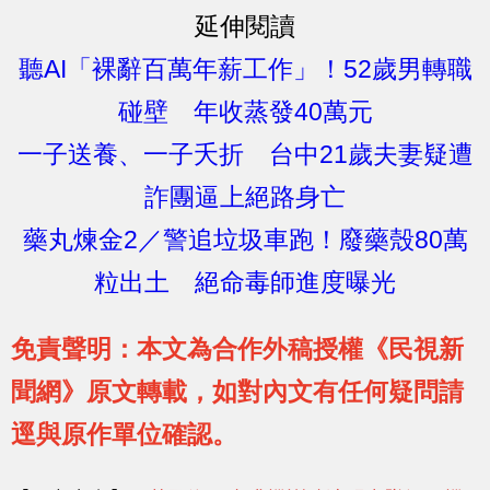
延伸閱讀
聽AI「裸辭百萬年薪工作」！52歲男轉職
碰壁 年收蒸發40萬元
一子送養、一子夭折 台中21歲夫妻疑遭
詐團逼上絕路身亡
藥丸煉金2／警追垃圾車跑！廢藥殼80萬
粒出土 絕命毒師進度曝光
免責聲明：本文為合作外稿授權《民視新
聞網》原文轉載，如對內文有任何疑問請
逕與原作單位確認。