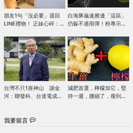
朋友1句「沒必要」退回
白海豚龜速擦邊「這區」
LINE禮物！ 正妹心碎：還
仍躲不過雨彈！粉專示警
要聯絡嗎？
「影響台時間拉長」：巴
威輕量版
PR・新素簡
台灣不只1座神山 謝金
減肥首選，檸檬加它，堅
河：聯發科、台達電成世
持一週，腰細了，瘦到你
界級大山
懷疑人生
我要留言