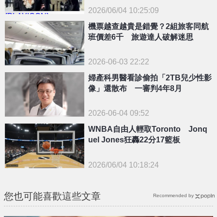
2026/06/04 10:25:09
{PLAYICON}
機票越查越貴是錯覺？2組旅客同航
班價差6千 旅遊達人破解迷思
2026-06-03 22:22
婦產科男醫看診偷拍「2TB兒少性影
像」還散布 一審判4年8月
2026-06-04 09:52
WNBA自由人輕取Toronto Jonq
uel Jones狂轟22分17籃板
2026/06/04 10:18:24
{PLAYICON}
您也可能喜歡這些文章
Recommended by