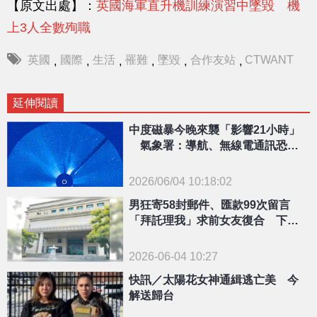
【原文出處】：
英國海軍直升機訓練演習中墜毀 機
上3人全數殉職
英國
國際
生活
罹難
墜毀
合作友站
CTWANT
,
,
,
,
,
,
延伸閱讀
中度磁暴今晚來襲「影響21小時」
氣象署：導航、無線電通訊恐短
暫中斷
2026/06/04 10:18:02
男狂寄58封郵件、匯款99次留言
「拜託理我」求前女友復合 下場
慘了
{PLAYICON}
2026-06-04 10:27
快訊／太陽花女神通緝逃亡美 今
解送歸台