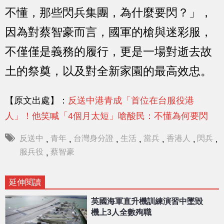
不懂，那些閃兵集團，為什麼要閃？」，
因為對蔡智豪而言，國軍的槍與迷彩服，
不僅僅是義務的履行，更是一場對逝去故
土的祭奠，以及對全新家園的最高效忠。
【原文出處】：
反送中港青成「首位在台服役港
人」！他笑喊「4個月太短」嗆酸民：不懂為何要閃
反送中
青年
台灣身分證
生活
當兵
香港人
閃兵
,
,
,
,
,
,
,
服兵役
蔡智豪
,
延伸閱讀
英國海軍直升機訓練演習中墜毀
機上3人全數殉職