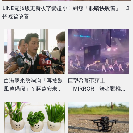
LINE電腦版更新後字變超小！網怨「眼睛快脫窗」 2
招輕鬆改善
白海豚來勢洶洶「再放颱
巨型螢幕砸頭上
風整備假」？蔣萬安未鬆
「MIRROR」舞者頸椎爆
口：料敵從寬
裂 緊急動刀…有「永久
癱瘓」可能性