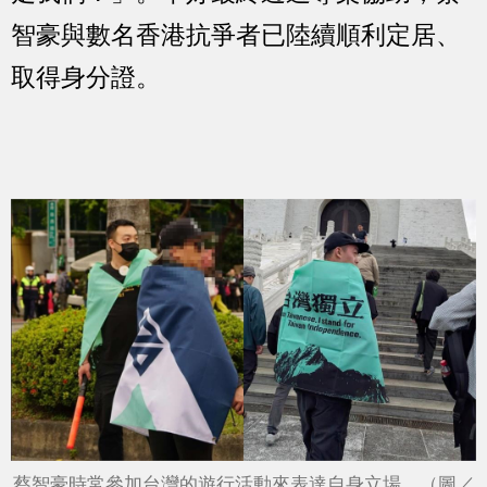
智豪與數名香港抗爭者已陸續順利定居、
取得身分證。
蔡智豪時常參加台灣的遊行活動來表達自身立場。（圖／