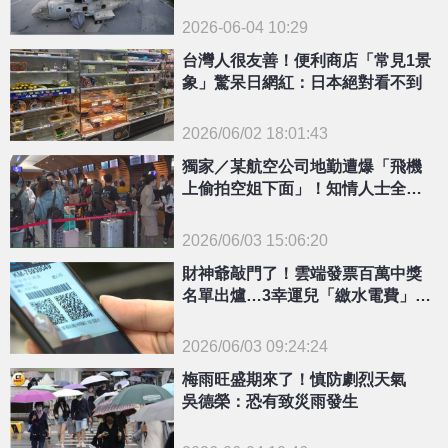
2026-06-04 10:29
台灣人很友善！便利商店「常見1景
象」驚呆日網紅：日本絕對看不到
2026/06/02 18:01:43
{PLAYICON}
獨家／某航空公司地勤遭爆「飛機
上偷拍空姐下面」！知情人士全說
了
2026/06/03 15:06:20
{PLAYICON}
財神爺敲門了！雲端發票百萬中獎
名單出爐…3幸運兒「繳水電費」變
富翁
2026/06/03 09:24:24
{PLAYICON}
梅雨旺盛期來了！慎防劇烈天氣
吳德榮：恐有致災雨發生