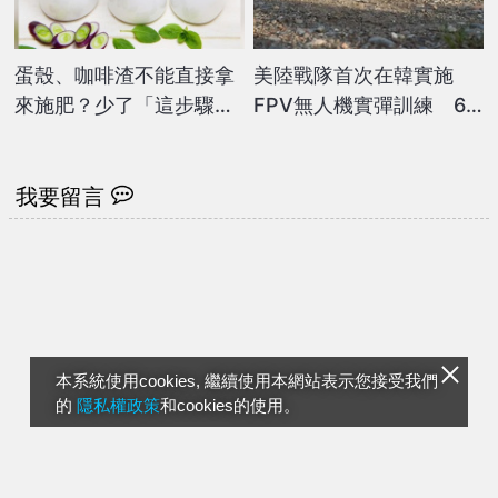
蛋殼、咖啡渣不能直接拿
美陸戰隊首次在韓實施
來施肥？少了「這步驟」
FPV無人機實彈訓練 6
反而害死植物
架「奈洛斯弓箭手」命中
目標
我要留言
本系統使用cookies, 繼續使用本網站表示您接受我們
的
隱私權政策
和cookies的使用。