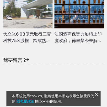
大立光6.03億元取得三實
法國酒商保樂力加槓上印
科技75%股權 跨散熱產
度政府，德里禁令未解公
業
司怒批業務受阻
我要留言
本系統使用cookies, 繼續使用本網站表示您接受我們
的
隱私權政策
和cookies的使用。