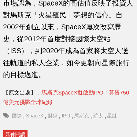
市場認為，SpaceX的高估值反映了投資人
對馬斯克「火星殖民」夢想的信心。自
2002年創立以來，SpaceX屢次改寫歷
史，從2012年首度對接國際太空站
（ISS），到2020年成為首家將太空人送
往軌道的私人企業，如今更朝向星際旅行
的目標邁進。
【原文出處】：
馬斯克SpaceX擬啟動IPO！募資750
億美元挑戰全球紀錄
國際
SpaceX
財經
IPO
馬斯克
航太
星鏈
,
,
,
,
,
,
延伸閱讀