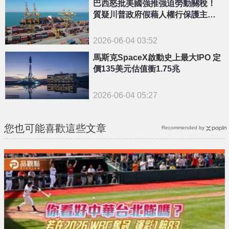
巴西怒批美國強推強迫勞動關稅！
質疑川普政府假藉人權行保護主義
之實
2026-06-04 03:52
馬斯克SpaceX啟動史上最大IPO 定
價135美元估值衝1.75兆
2026-06-04 05:27
您也可能喜歡這些文章
Recommended by