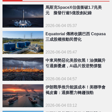
馬斯克SpaceX估值衝破1.7兆美
元 擬發行逾5億股創紀錄
2026-06-04 05:37
Equatorial 傳將收購巴西 Copasa
三成股權推動民營化
2026-06-04 05:47
中東局勢惡化美股收黑！油價飆升
引通膨憂慮，AI晶片股逆勢撐盤
2026-06-04 04:57
伊朗戰爭推升能源成本！美聯準會
褐皮書：通膨壓力轉趨強勁
2026-06-04 03:12