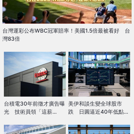
台灣運彩公布WBC冠軍賠率！美國1.5倍最被看好 台
灣83倍
台積電30年前徵才廣告曝
美伊和談生變全球股市
光 技術員領「這薪
跌 日圓逼近40年低點引
水」！如今身家不得了？
干預疑慮