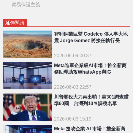
貿易保護主義
延伸閱讀
智利銅業巨擘 Codelco 傳人事大地
震 Jorge Gomez 將接任執行長
2026-06-04 00:37
Meta進軍企業級AI市場！推全新商
務助理助攻WhatsApp與IG
2026-06-03 22:57
川普關稅大刀再出鞘！美301調查瞄
準60國 台灣列10％課稅名單
2026-06-03 15:19
Meta 搶攻企業 AI 市場！推全新商