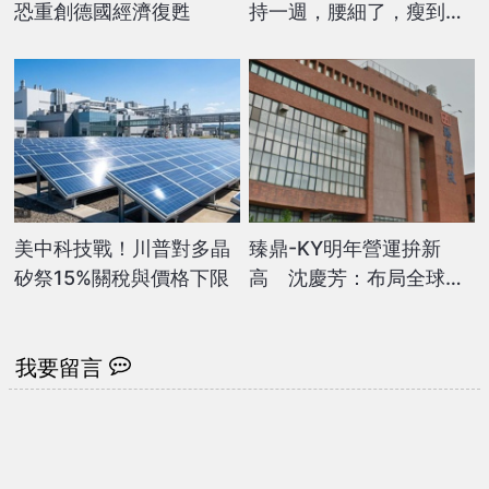
恐重創德國經濟復甦
持一週，腰細了，瘦到你
懷疑人生
美中科技戰！川普對多晶
臻鼎-KY明年營運拚新
矽祭15%關稅與價格下限
高 沈慶芳：布局全球發
展高階
我要留言