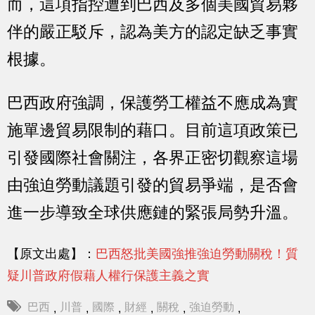
而，這項指控遭到巴西及多個美國貿易夥
伴的嚴正駁斥，認為美方的認定缺乏事實
根據。
巴西政府強調，保護勞工權益不應成為實
施單邊貿易限制的藉口。目前這項政策已
引發國際社會關注，各界正密切觀察這場
由強迫勞動議題引發的貿易爭端，是否會
進一步導致全球供應鏈的緊張局勢升溫。
【原文出處】：
巴西怒批美國強推強迫勞動關稅！質
疑川普政府假藉人權行保護主義之實
巴西
川普
國際
財經
關稅
強迫勞動
,
,
,
,
,
,