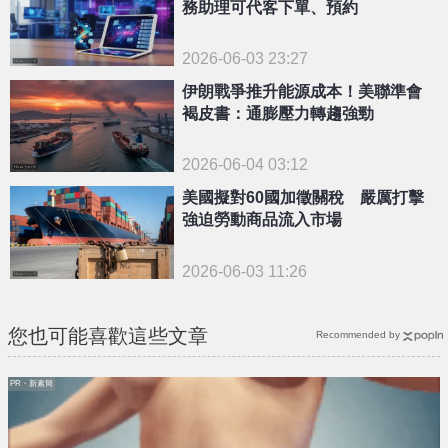
務助理可代客下單、預約
2026-06-03 23:27
伊朗戰爭推升能源成本！美聯準會
褐皮書：通膨壓力轉趨強勁
2026-06-04 03:12
美國擬對60國加徵關稅 嚴厲打擊
強迫勞動商品流入市場
2026-06-03 11:26
您也可能喜歡這些文章
Recommended by
PR・新素簡