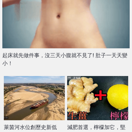
起床就先做件事，沒三天小腹就不見了! 肚子一天天變
小！
PR・新素簡
萊茵河水位創歷史新低
減肥首選，檸檬加它，堅