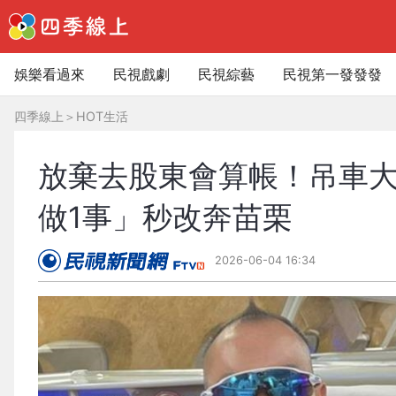
娛樂看過來
民視戲劇
民視綜藝
民視第一發發發
四季線上
＞
HOT生活
放棄去股東會算帳！吊車大
做1事」秒改奔苗栗
2026-06-04 16:34