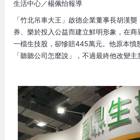
生活中心／楊佩怡報導
「竹北吊車大王」啟德企業董事長胡漢龑
券、樂於投入公益而建立鮮明形象，在商
一檔生技股，卻慘賠445萬元。他原本憤
「聽聽公司怎麼說」，不過最終他改變主