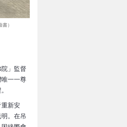
臉書）
佛院」監督
灣唯一一尊
程。
音重新安
光明。在吊
，因緣際會