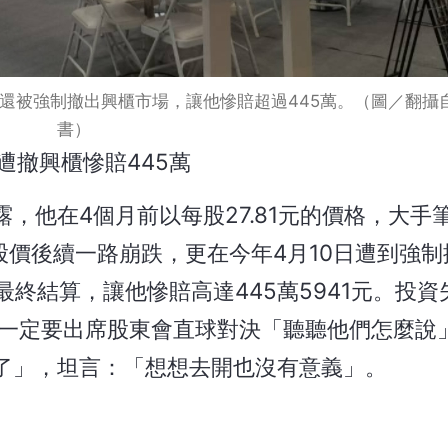
還被強制撤出興櫃市場，讓他慘賠超過445萬。（圖／翻攝
書）
遭撤興櫃慘賠445萬
，他在4個月前以每股27.81元的價格，大手
料股價後續一路崩跌，更在今年4月10日遭到強
最終結算，讓他慘賠高達445萬5941元。投
日一定要出席股東會直球對決「聽聽他們怎麼說
了」，坦言：「想想去開也沒有意義」。