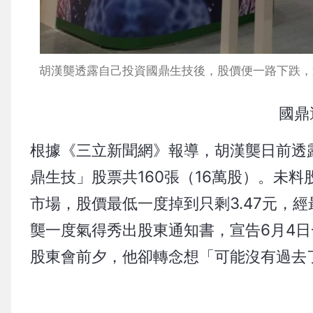
胡漢龑透露自己投資國鼎生技後，股價便一路下跌，
國鼎
根據《三立新聞網》報導，胡漢龑日前透露
鼎生技」股票共160張（16萬股）。未
市場，股價最低一度掉到只剩3.47元，經
龑一度氣得秀出股東通知書，宣告6月4
股東會前夕，他卻轉念想「可能沒有過去