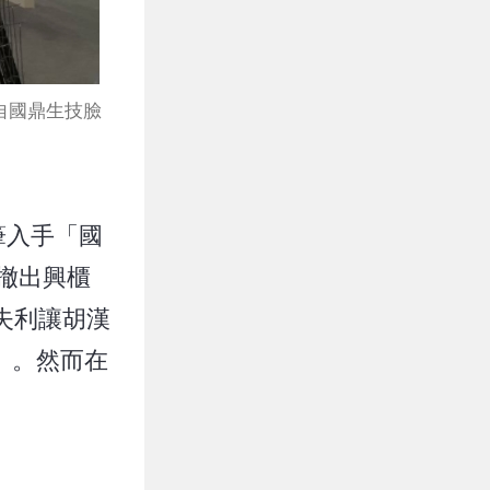
自國鼎生技臉
筆入手「國
制撤出興櫃
資失利讓胡漢
」。然而在