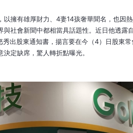
，以擁有雄厚財力、4妻14孩奢華聞名，也因
界與社會新聞中都相當具話題性。近日他透露
怒秀出股東通知書，揚言要在今（4）日股東常
意決定缺席，驚人轉折點曝光。