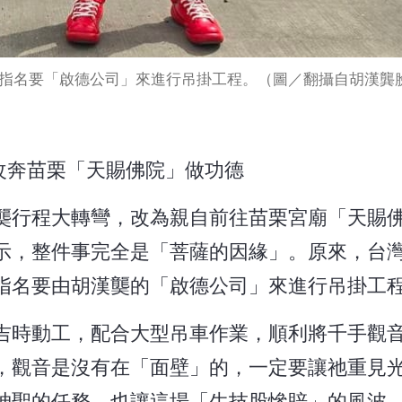
指名要「啟德公司」來進行吊掛工程。（圖／翻攝自胡漢龔
改奔苗栗「天賜佛院」做功德
龑行程大轉彎，改為親自前往苗栗宮廟「天賜
示，整件事完全是「菩薩的因緣」。原來，台
指名要由胡漢龑的「啟德公司」來進行吊掛工
吉時動工，配合大型吊車作業，順利將千手觀
，觀音是沒有在「面壁」的，一定要讓祂重見
神聖的任務，也讓這場「生技股慘賠」的風波