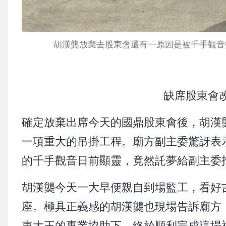
胡漢龔放棄去股東會還有一原因是被千手觀音
缺席股東會
確定放棄出席今天的國鼎股東會後，胡漢
一項重大的吊掛工程。廟方副主委驚訝表
的千手觀音日前顯靈，竟然託夢給副主委
胡漢龑今天一大早便親自到場監工，看好
座。極具正義感的胡漢龑也現場告訴廟方
車大王的專業協助下，終於順利完成這場