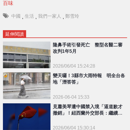
百味
中國
生活
我們一家人
鄭雪玲
,
,
,
延伸閱讀
隆鼻手術引發死亡 整型名醫二審
改判1年5月
2026/06/04 15:24:28
變天囉！3縣市大雨特報 明全台各
{PLAYICON}
地「溼答答」
2026-06-04 15:33
見蕭美琴遭中國禁入境「逼道歉才
撤銷」！紐西蘭外交部長：繼續與
台交流
2026/06/04 15:30:14