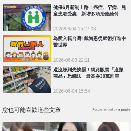
{PLAYICON}
健保6月新制上路！癌症、罕病、兒
童患者受惠 新增多項治療給付
2026/06/04 15:27:08
{PLAYICON}
為愛入籍台灣! 戴尚恩從武術打進中
醫世界
2026-06-03 22:11
還沒賺到先挨罰！網路販賣「這類
商品」恐觸法 最高吞30萬罰單
2026-06-04 15:54
您也可能喜歡這些文章
Recommended by