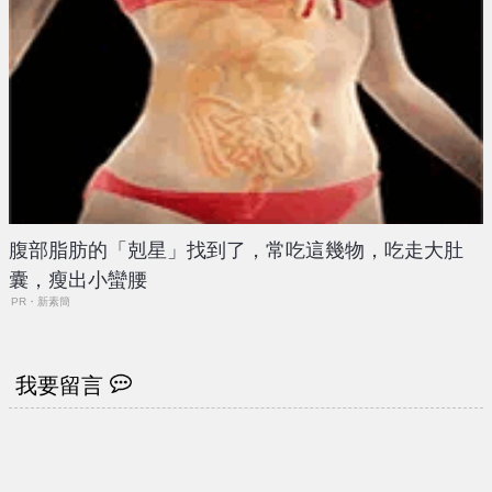
腹部脂肪的「剋星」找到了，常吃這幾物，吃走大肚
囊，瘦出小蠻腰
PR・新素簡
我要留言