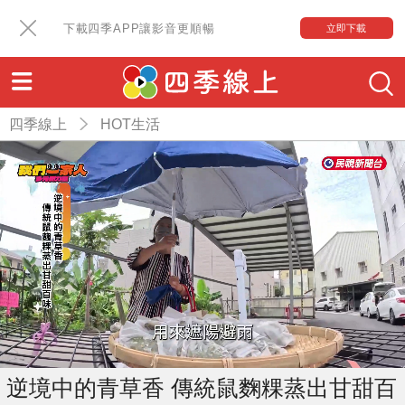
下載四季APP讓影音更順暢
立即下載
四季線上
HOT生活
逆境中的青草香 傳統鼠麴粿蒸出甘甜百