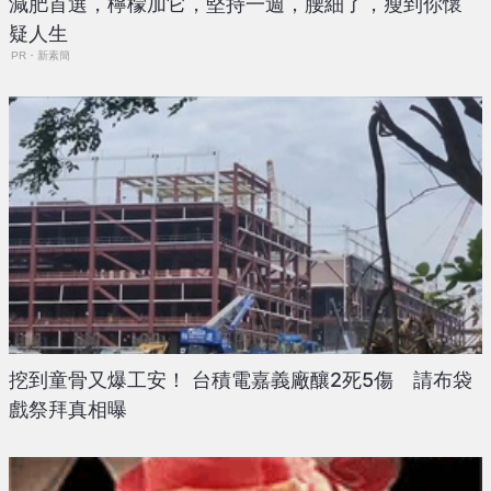
減肥首選，檸檬加它，堅持一週，腰細了，瘦到你懷
疑人生
PR・新素簡
挖到童骨又爆工安！ 台積電嘉義廠釀2死5傷 請布袋
戲祭拜真相曝