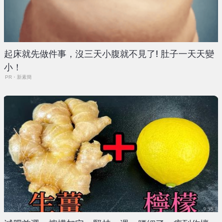
起床就先做件事，沒三天小腹就不見了! 肚子一天天變
小！
PR・新素簡