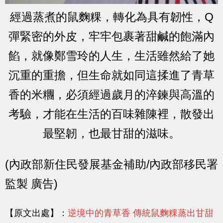
經過蒸煮的鼠麴粿，轉化為具有韌性，Q
彈緊密的外皮，牢牢包裹著甜鹹的飽滿內
餡，就像鄭雪玲的人生，生活雖然給了她
沉重的重擔，但生命就如同這揉進了青草
香的米糰，必須經過歲月的淬鍊與高溫的
考驗，才能在生活的百味雜陳裡，散發出
最堅韌，也最甘甜的滋味。
(內政部新住民發展基金補助/內政部移民署
監製 廣告)
【原文出處】：
逆境中的青草香 傳統鼠麴粿蒸出甘甜