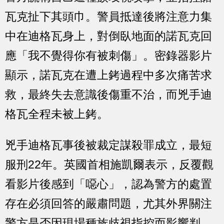
瓦克扯下其頭巾。警員抵達後將注意力集
中在迪格瓦身上，對倒臥地面的諾瓦克回
應「我不覺得你有被刺傷」。密錄器影片
顯示，諾瓦克在遭上銬過程中多次痛苦求
救，最終失去意識後傷重不治，而兇手迪
格瓦全程未被上銬。
兇手迪格瓦事後被裁定謀殺罪成立，最短
服刑22年。英國首相施凱爾表示，反覆觀
看影片後感到「噁心」，認為警方的處置
存在必須回答的嚴肅問題，尤其外界關注
警方是否因現場種族歧視指控而影響判