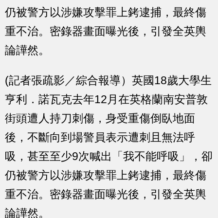
仍被警方以涉嫌攻擊罪上銬逮捕，最終傷
重不治。密錄器畫面曝光後，引發全英輿
論譁然。
(記者張疏影／綜合報導）英國18歲大學生
亨利．諾瓦克去年12月在英格蘭南安普敦
街頭遭人持刀刺傷，身受重傷倒臥地面
後，不斷向到場警員表示遭刺且無法呼
吸，甚至至少9次喊出「我不能呼吸」，卻
仍被警方以涉嫌攻擊罪上銬逮捕，最終傷
重不治。密錄器畫面曝光後，引發全英輿
論譁然。