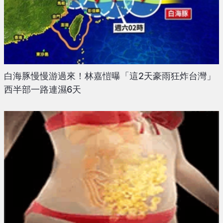
白海豚慢慢游過來！林嘉愷曝「這2天豪雨狂炸台灣」
西半部一路連濕6天