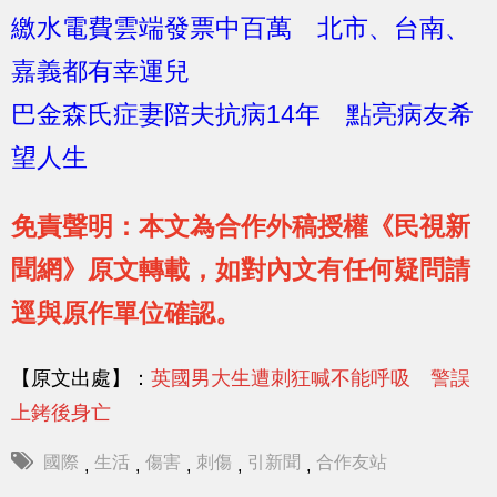
繳水電費雲端發票中百萬 北市、台南、
嘉義都有幸運兒
巴金森氏症妻陪夫抗病14年 點亮病友希
望人生
免責聲明：本文為合作外稿授權《民視新
聞網》原文轉載，如對內文有任何疑問請
逕與原作單位確認。
【原文出處】：
英國男大生遭刺狂喊不能呼吸 警誤
上銬後身亡
國際
生活
傷害
刺傷
引新聞
合作友站
,
,
,
,
,