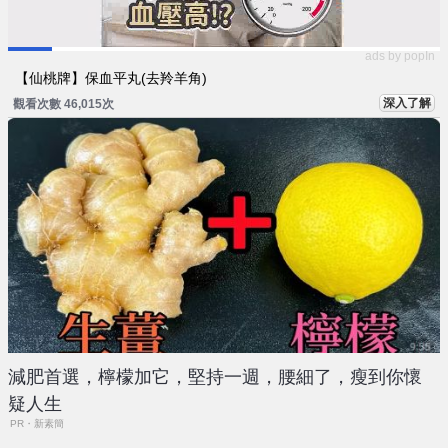
ads by popIn
【仙桃牌】保血平丸(去羚羊角)
深入了解
觀看次數 46,015次
減肥首選，檸檬加它，堅持一週，腰細了，瘦到你懷
疑人生
PR・新素簡