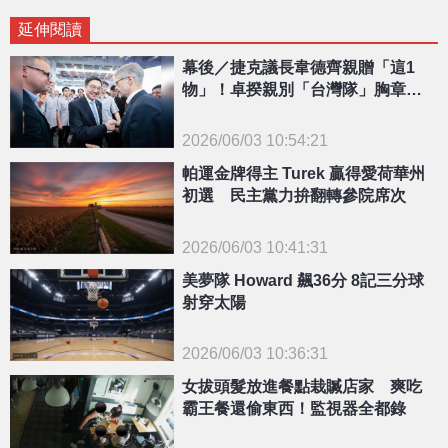
延伸閱讀
幕後／捷克議長韋德齊親贈「這1
物」！卓揆親別「台灣隊」胸章回
禮 象徵意涵曝光
2026/06/03 10:54:21
{PLAYICON}
帕運金牌得主 Turek 贏得愛荷華州
初選 民主黨力拚翻轉參院席次
2026/06/03 10:41:31
{PLAYICON}
美夢隊 Howard 飆36分 8記三分球
射穿太陽
2026/06/03 10:36:31
{PLAYICON}
女拔頭髮放進餐點栽贓店家 爽吃
霸王餐還偷東西！監視器全都錄