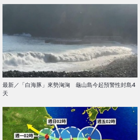
最新／「白海豚」來勢洶洶 龜山島今起預警性封島4
天