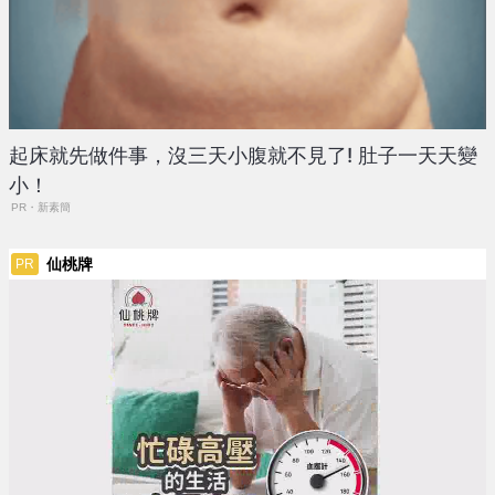
起床就先做件事，沒三天小腹就不見了! 肚子一天天變
小！
PR・新素簡
仙桃牌
PR