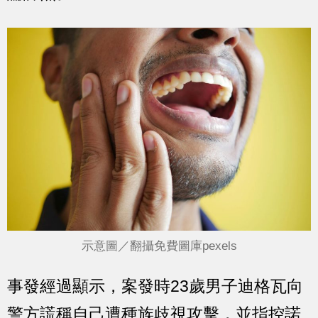
示意圖／翻攝免費圖庫pexels
事發經過顯示，案發時23歲男子迪格瓦向
警方謊稱自己遭種族歧視攻擊，並指控諾