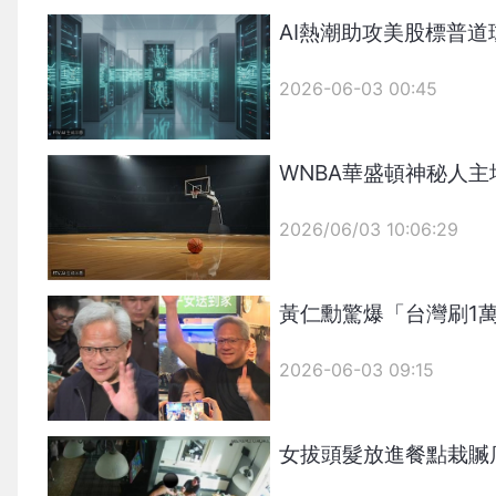
{PLAYICON}
AI熱潮助攻美股標普道瓊
2026-06-03 00:45
WNBA華盛頓神秘人主
2026/06/03 10:06:29
{PLAYICON}
黃仁勳驚爆「台灣刷1
2026-06-03 09:15
女拔頭髮放進餐點栽贓