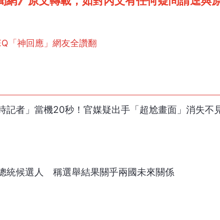
聞網》原文轉載，如對內文有任何疑問請逕與
EQ「神回應」網友全讚翻
時記者」當機20秒！官媒疑出手「超尬畫面」消失不
總統候選人 稱選舉結果關乎兩國未來關係