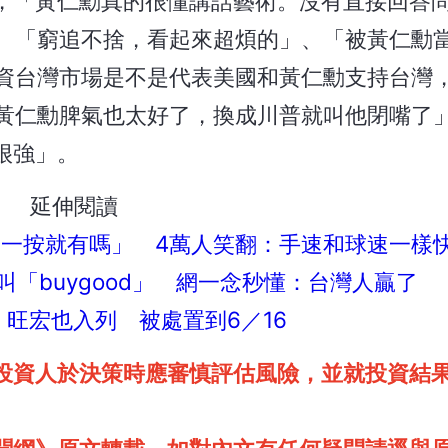
，「黃仁勳真的很懂講話藝術。沒有直接回答
」、「窮追不捨，看起來超煩的」、「被黃仁勳
投資台灣市場是不是代表美國和黃仁勳支持台灣
說黃仁勳脾氣也太好了，換成川普就叫他閉嘴了
很強」。
延伸閱讀
按一按就有嗎」 4萬人笑翻：手速和球速一樣
「buygood」 網一念秒懂：台灣人贏了
！旺宏也入列 被處置到6／16
投資人於決策時應審慎評估風險，並就投資結