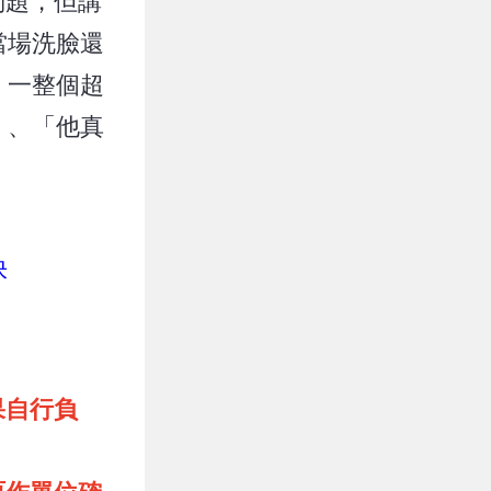
問題，但講
當場洗臉還
，一整個超
」、「他真
快
果自行負