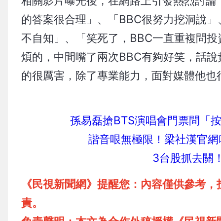
相關影片曝光後，在網路上引發熱烈討論
的答案很合理」、「BBC很努力挖洞說
不自知」、「笑死了，BBC一直重複問
煩的，中間嘴了兩次BBC有夠好笑，話
的很厲害，除了專業能力，面對媒體他也
孫易磊搶BTS演唱會門票問「
諧音哏無極限！梁社漢官網叫
3台股抓去關
《民視新聞網》提醒您：內容僅供參考，
責。