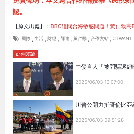
免責聲明：本文為合作外稿授權《民視新
認。
【原文出處】：
BBC追問台海敏感問題！黃仁勳高
國際
生活
財經
輝達
黃仁勳
合作友站
CTWANT
,
,
,
,
,
,
延伸閱讀
中發言人「被問驅逐紐
2026/06/03 10:07:00
{PLAYICON}
川普公開力挺哥倫比亞
2026/06/03 09:51:28