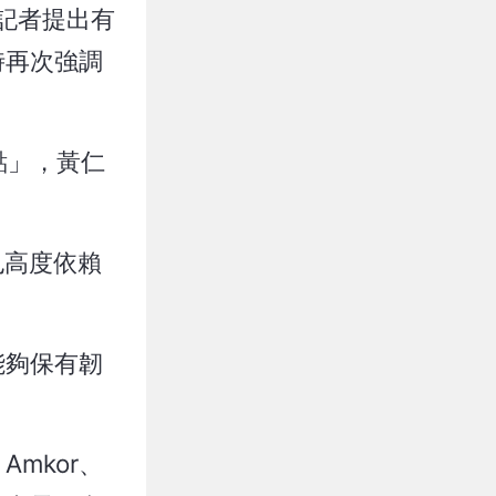
）記者提出有
時再次強調
點」，黃仁
也高度依賴
。
能夠保有韌
mkor、