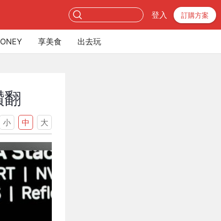
登入
訂購方案
ONEY
享美食
出去玩
讚翻
小
中
大