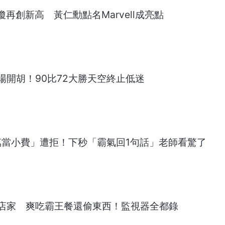
再創新高 黃仁勳點名Marvell成亮點
場開胡！90比72大勝天空終止低迷
萬當小費」遭拒！下秒「霸氣回1句話」老師看驚了
店家 爽吃霸王餐還偷東西！監視器全都錄