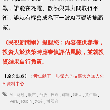
戰，誰能在耗電、散熱與算力間取得平
衡，誰就有機會成為下一波AI基礎設施贏
家。
《民視新聞網》提醒您：內容僅供參考，
投資人於決策時應審慎評估風險，並就投
資結果自行負責。
【原文出處】：
黃仁勳下一步曝光？技嘉大秀無人化
AI資料中心
AI
財經
股市
台股
技嘉
輝達
GPU
黃仁勳
,
,
,
,
,
,
,
,
Vera
Rubin
水冷
機器狗
,
,
,