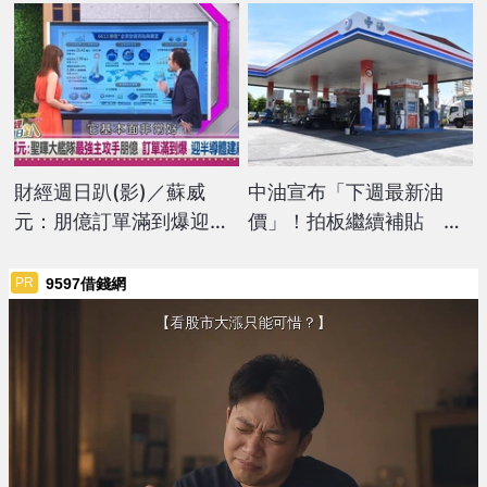
財經週日趴(影)／蘇威
中油宣布「下週最新油
元：朋億訂單滿到爆迎半
價」！拍板繼續補貼
導體建廠潮 挑戰下一檔千
汽、柴油價格連11凍
金股
9597借錢網
PR