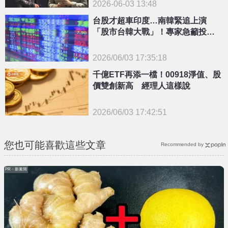
2026-06-03 13:48
台股才超車印度…南韓緊追上演
「股市台韓大戰」！專家急籲投資
人做「1操作」
2026/06/03 17:35:18
{PLAYICON}
千億ETF再添一檔！00918淨值、股
價雙創新高 經理人這樣說
2026/06/03 17:42:51
{PLAYICON}
您也可能喜歡這些文章
Recommended by
PR・新素簡