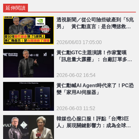
延伸閱讀
透視新聞／從公司險些破產到「5兆
男」 黃仁勳直言：是台灣拯救了
輝達
2026/06/03 17:05:00
{PLAYICON}
黃仁勳GTC主題演講！作家驚嘆
「訊息量大霹靂」： 台廠訂單多到
滿出來
2026-06-02 16:54
黃仁勳喊AI Agent時代來了！PC恐
變「家用AI伺服器」
2026-06-03 11:52
韓媒也心服口服！評點「台灣3巨
人」展現關鍵影響力：成為全球科
領頭羊