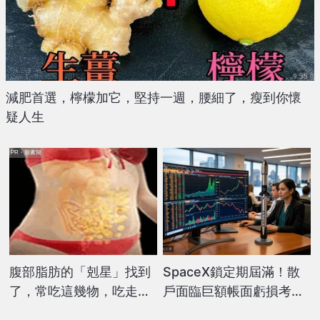
減肥首選，檸檬加它，堅持一週，腰細了，瘦到你懷
疑人生
PR・新素簡
腹部脂肪的「剋星」找到
SpaceX鎖定期屆滿！散
了，常吃這幾物，吃走大
戶面臨巨額帳面虧損考驗
肚囊，瘦出小蠻腰
耐力