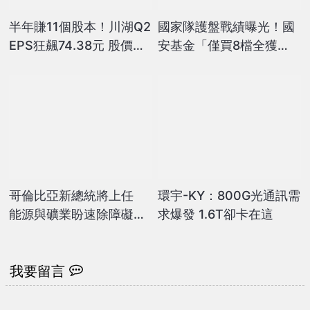
半年賺11個股本！川湖Q2
國家隊護盤戰績曝光！國
EPS狂飆74.38元 股價衝
安基金「僅買8檔全獲
破萬元成台股第3檔萬元
利」投報率81%…靠台積
電狂賺76億
哥倫比亞新總統將上任
環宇-KY：800G光通訊需
能源與礦業盼速除障礙迎
求爆發 1.6T卻卡在這
投資
我要留言