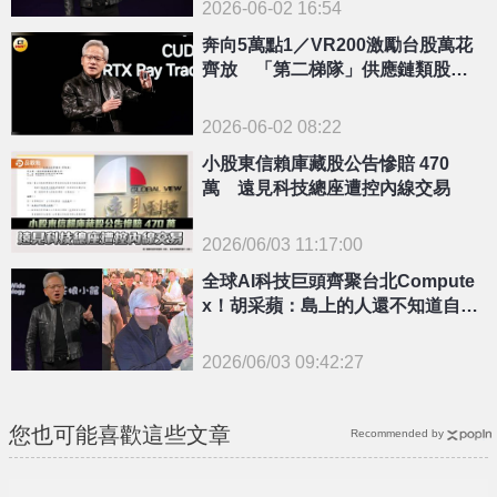
2026-06-02 16:54
奔向5萬點1／VR200激勵台股萬花
齊放 「第二梯隊」供應鏈類股成
焦點
2026-06-02 08:22
小股東信賴庫藏股公告慘賠 470
萬 遠見科技總座遭控內線交易
2026/06/03 11:17:00
{PLAYICON}
全球AI科技巨頭齊聚台北Compute
x！胡采蘋：島上的人還不知道自己
有多重要？
2026/06/03 09:42:27
{PLAYICON}
您也可能喜歡這些文章
Recommended by