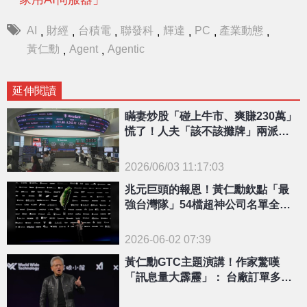
AI
財經
台積電
聯發科
輝達
PC
產業動態
,
,
,
,
,
,
,
黃仁勳
Agent
Agentic
,
,
延伸閱讀
瞞妻炒股「碰上牛市、爽賺230萬」
慌了！人夫「該不該攤牌」兩派戰
翻
2026/06/03 11:17:03
{PLAYICON}
兆元巨頭的報恩！黃仁勳欽點「最
強台灣隊」54檔超神公司名單全曝
光
2026-06-02 07:39
黃仁勳GTC主題演講！作家驚嘆
「訊息量大霹靂」： 台廠訂單多到
滿出來