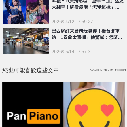
44歲Ella廣州熱唱「童年神曲」猛晃
大翻車！網看崩潰「怎變這樣」：
像千手觀音
2026/04/12 17:59:27
{PLAYICON}
巴西網紅來台灣玩嚇傻！衝台北車
站「1景象太震撼」他驚喊：怎麼可
能
2026/05/14 17:57:31
{PLAYICON}
您也可能喜歡這些文章
Recommended by