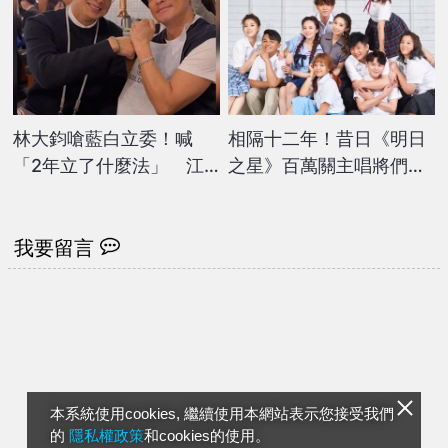
林大鈞嗆藍白立委！喊
相隔十二年！昔日《明日
「2年立了什麼法」 江
之星》百萬關主唱將們去
宏恩神回掀暴動
哪裡了？
我要留言
本系統使用cookies, 繼續使用本網站表示您接受我們
的
隱私權政策
和cookies的使用。