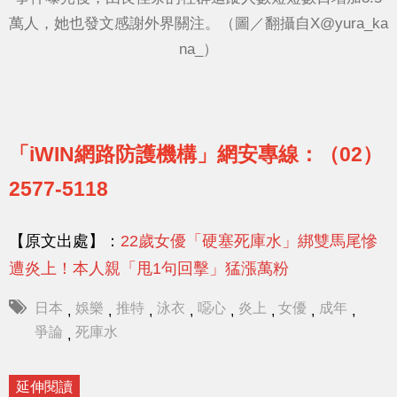
萬人，她也發文感謝外界關注。（圖／翻攝自X@yura_ka
na_）
「iWIN網路防護機構」網安專線：（02）
2577-5118
【原文出處】：
22歲女優「硬塞死庫水」綁雙馬尾慘
遭炎上！本人親「甩1句回擊」猛漲萬粉
日本
娛樂
推特
泳衣
噁心
炎上
女優
成年
,
,
,
,
,
,
,
,
爭論
死庫水
,
延伸閱讀