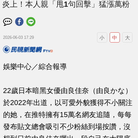
炎上！本人親「甩1句回擊」猛漲萬粉
小
中
大
2026-06-03 17:29
娛樂中心／綜合報導
22歲日本暗黑女優由良佳奈（由良かな）
於2022年出道，以可愛外貌獲得不小關注
的她，在推特擁有15萬名網友追隨，每每
發布貼文總會吸引不少粉絲到場按讚，沒