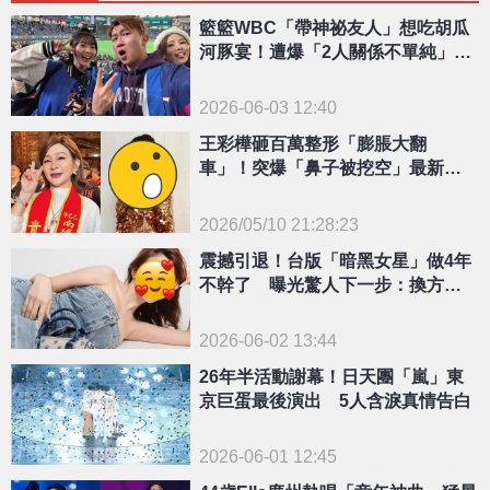
籃籃WBC「帶神祕友人」想吃胡瓜
河豚宴！遭爆「2人關係不單純」本
人發聲回擊了
2026-06-03 12:40
王彩樺砸百萬整形「膨脹大翻
車」！突爆「鼻子被挖空」最新現
況：到此為止了
2026/05/10 21:28:23
{PLAYICON}
震撼引退！台版「暗黑女星」做4年
不幹了 曝光驚人下一步：換方式
來
2026-06-02 13:44
26年半活動謝幕！日天團「嵐」東
京巨蛋最後演出 5人含淚真情告白
2026-06-01 12:45