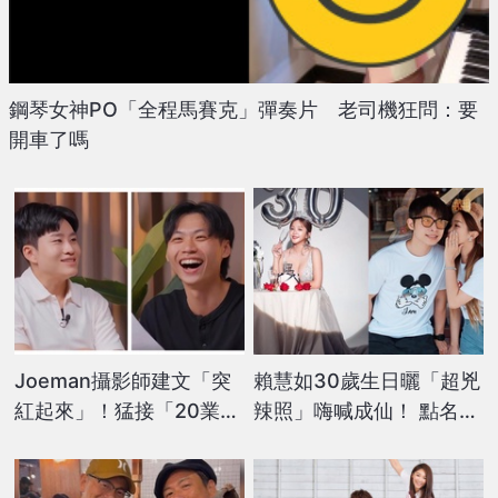
鋼琴女神PO「全程馬賽克」彈奏片 老司機狂問：要
開車了嗎
Joeman攝影師建文「突
賴慧如30歲生日曬「超兇
紅起來」！猛接「20業
辣照」嗨喊成仙！ 點名老
配」1關鍵網讚老闆心態超
公甜蜜許願「這件事」
好