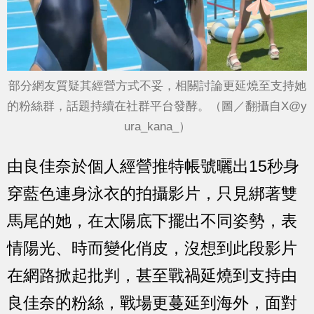
部分網友質疑其經營方式不妥，相關討論更延燒至支持她
的粉絲群，話題持續在社群平台發酵。（圖／翻攝自X@y
ura_kana_
）
由良佳奈於個人經營推特帳號曬出15秒身
穿藍色連身泳衣的拍攝影片，只見綁著雙
馬尾的她，在太陽底下擺出不同姿勢，表
情陽光、時而變化俏皮，沒想到此段影片
在網路掀起批判，甚至戰禍延燒到支持由
良佳奈的粉絲，戰場更蔓延到海外，面對