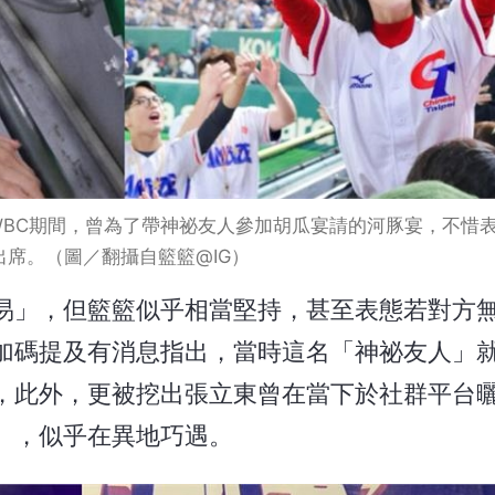
BC期間，曾為了帶神祕友人參加胡瓜宴請的河豚宴，不惜
出席。（圖／翻攝自籃籃@IG）
易」，但籃籃似乎相當堅持，甚至表態若對方
加碼提及有消息指出，當時這名「神祕友人」
，此外，更被挖出張立東曾在當下於社群平台
」，似乎在異地巧遇。