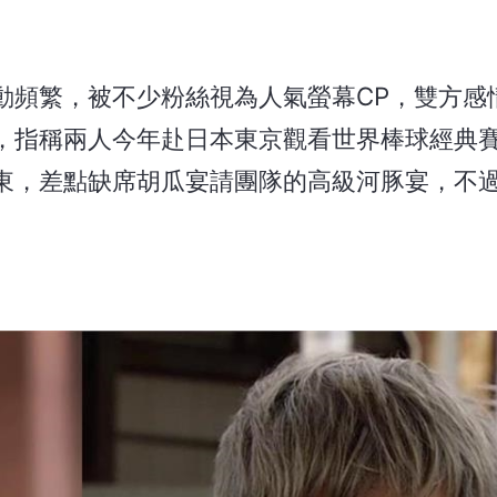
動頻繁，被不少粉絲視為人氣螢幕CP，雙方感
，指稱兩人今年赴日本東京觀看世界棒球經典賽
東，差點缺席胡瓜宴請團隊的高級河豚宴，不