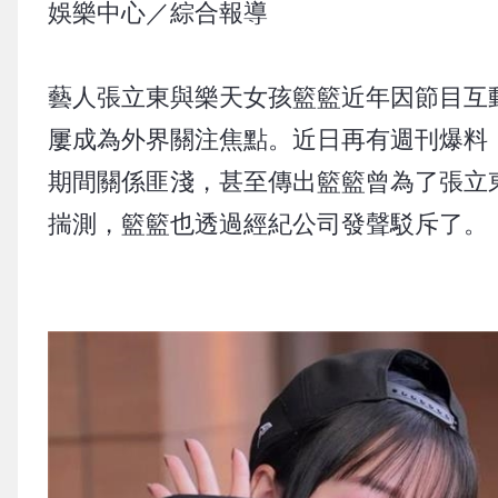
娛樂中心／綜合報導
藝人張立東與樂天女孩籃籃近年因節目互
屢成為外界關注焦點。近日再有週刊爆料
期間關係匪淺，甚至傳出籃籃曾為了張立
揣測，籃籃也透過經紀公司發聲駁斥了。