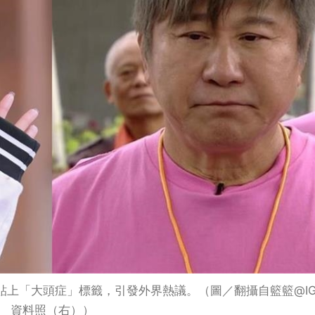
貼上「大頭症」標籤，引發外界熱議。（圖／翻攝自籃籃@I
資料照（右））