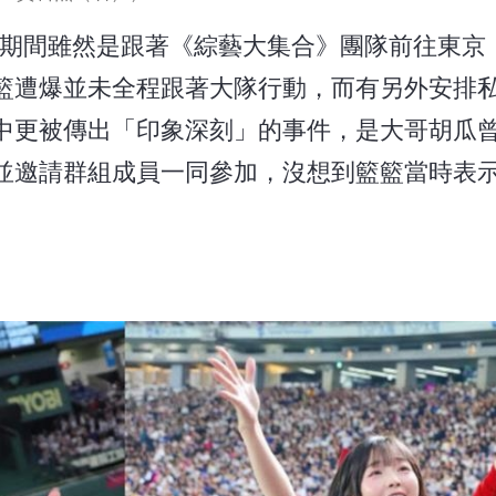
C期間雖然是跟著《綜藝大集合》團隊前往東京
籃遭爆並未全程跟著大隊行動，而有另外安排
中更被傳出「印象深刻」的事件，是大哥胡瓜
並邀請群組成員一同參加，沒想到籃籃當時表