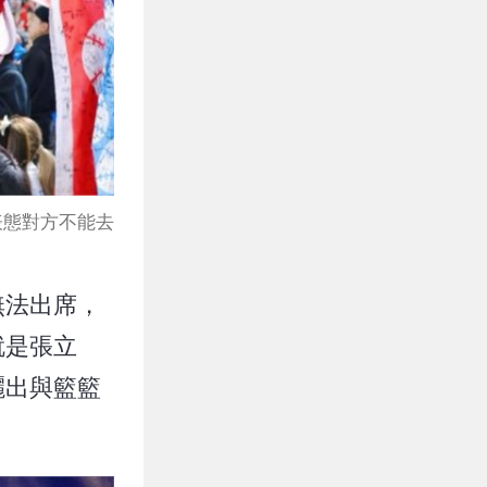
表態對方不能去
無法出席，
就是張立
曬出與籃籃