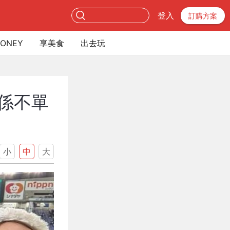
登入
訂購方案
ONEY
享美食
出去玩
係不單
小
中
大