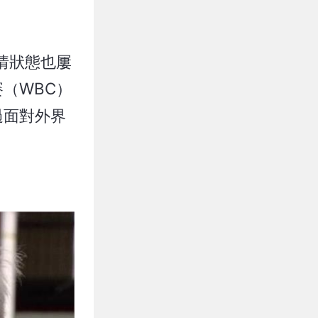
情狀態也屢
（WBC）
過面對外界