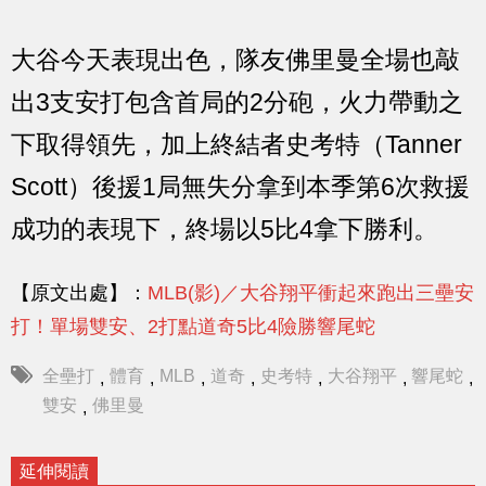
大谷今天表現出色，隊友佛里曼全場也敲
出3支安打包含首局的2分砲，火力帶動之
下取得領先，加上終結者史考特（Tanner
Scott）後援1局無失分拿到本季第6次救援
成功的表現下，終場以5比4拿下勝利。
【原文出處】：
MLB(影)／大谷翔平衝起來跑出三壘安
打！單場雙安、2打點道奇5比4險勝響尾蛇
全壘打
體育
MLB
道奇
史考特
大谷翔平
響尾蛇
,
,
,
,
,
,
,
雙安
佛里曼
,
延伸閱讀