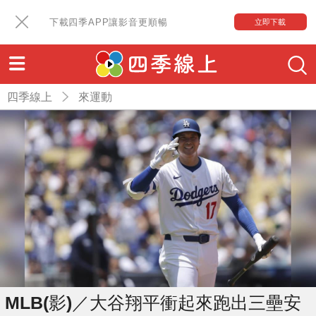
下載四季APP讓影音更順暢
立即下載
四季線上
來運動
MLB(影)／大谷翔平衝起來跑出三壘安