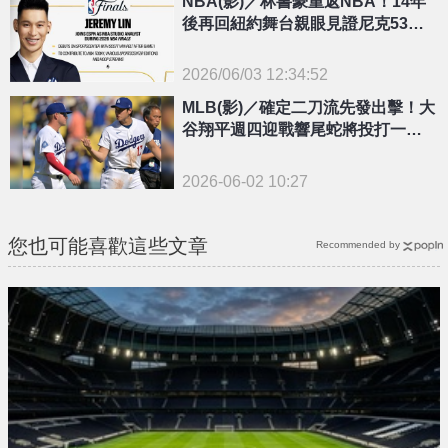
NBA(影)／林書豪重返NBA！14年
後再回紐約舞台親眼見證尼克53年
爭冠夢
2026/06/03 12:34:52
{PLAYICON}
MLB(影)／確定二刀流先發出擊！大
谷翔平週四迎戰響尾蛇將投打一肩
挑
2026-06-02 10:27
您也可能喜歡這些文章
Recommended by