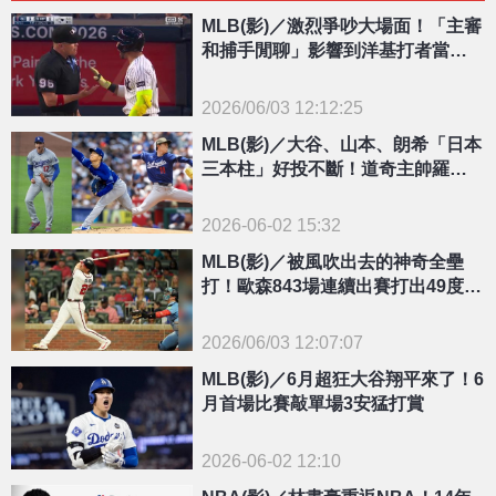
MLB(影)／激烈爭吵大場面！「主審
和捕手閒聊」影響到洋基打者當場
怒噴
2026/06/03 12:12:25
{PLAYICON}
MLB(影)／大谷、山本、朗希「日本
三本柱」好投不斷！道奇主帥羅伯
斯這樣看
2026-06-02 15:32
MLB(影)／被風吹出去的神奇全壘
打！歐森843場連續出賽打出49度仰
角致勝轟
2026/06/03 12:07:07
{PLAYICON}
MLB(影)／6月超狂大谷翔平來了！6
月首場比賽敲單場3安猛打賞
2026-06-02 12:10