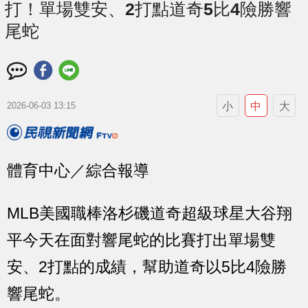
打！單場雙安、2打點道奇5比4險勝響
尾蛇
小
中
大
2026-06-03 13:15
體育中心／綜合報導
MLB美國職棒洛杉磯道奇超級球星大谷翔
平今天在面對響尾蛇的比賽打出單場雙
安、2打點的成績，幫助道奇以5比4險勝
響尾蛇。