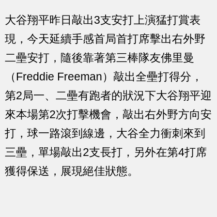
大谷翔平昨日敲出3支安打上演猛打賞表
現，今天延續手感首局首打席擊出右外野
二壘安打，隨後靠著第三棒隊友佛里曼
（Freddie Freeman）敲出全壘打得分，
第2局一、二壘有跑者的狀況下大谷翔平迎
來本場第2次打擊機會，敲出右外野方向安
打，球一路滾到線邊，大谷全力衝刺來到
三壘，單場敲出2支長打，另外在第4打席
獲得保送，展現絕佳狀態。