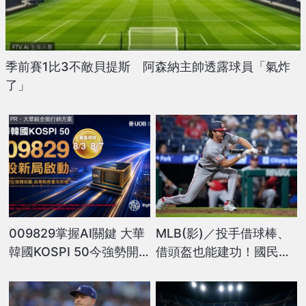
季前賽1比3不敵貝提斯 阿森納主帥透露球員「氣炸
了」
PR・大華銀全能行銷方案
009829掌握AI關鍵 大華
MLB(影)／投手借球棒、
韓國KOSPI 50今強勢開
借頭盔也能建功！國民出
募
奇招贏球代打短打玩垮費
城人