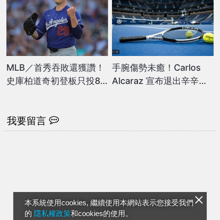
MLB／首秀吞敗還獲讚！
手腕傷勢未癒！Carlos
史庫柏道奇初登板只投85
Alcaraz 宣布退出辛辛那
球有玄機 羅伯斯「一句
提大師賽
話」曝實情
我要留言
本系統使用cookies, 繼續使用本網站表示您接受我們
的
隱私權政策
和cookies的使用。