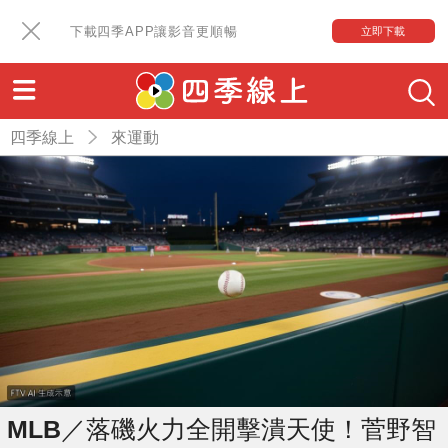
下載四季APP讓影音更順暢
立即下載
四季線上
來運動
MLB／落磯火力全開擊潰天使！菅野智