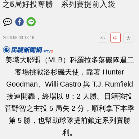
之5局好投奪勝 系列賽提前入袋
小
中
大
2026-06-03 13:16
美職大聯盟（MLB）科羅拉多落磯隊週二
客場挑戰洛杉磯天使，靠著 Hunter
Goodman、Willi Castro 與 T.J. Rumfield
接連開轟，終場以 8：2 大勝。日籍強投
菅野智之主投 5 局失 2 分，順利拿下本季
第 5 勝，也幫助球隊提前鎖定系列賽勝
利。