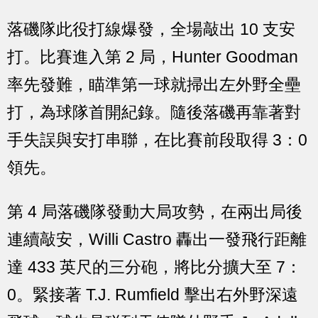
落磯隊此役打線爆發，全場敲出 10 支安
打。比賽進入第 2 局，Hunter Goodman
率先發難，瞄準第一球就掃出左外野全壘
打，為球隊首開紀錄。隨後落磯再靠著對
手失誤與安打串聯，在比賽前段取得 3：0
領先。
第 4 局落磯隊發動大局攻勢，在兩出局後
連續敲安，Willi Castro 轟出一發飛行距離
達 433 英尺的三分砲，將比分擴大至 7：
0。緊接著 T.J. Rumfield 擊出右外野深遠