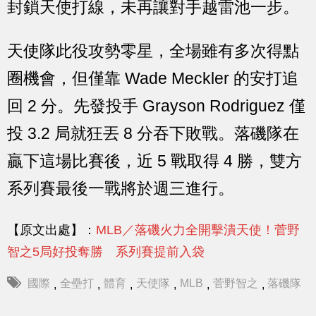
封鎖天使打線，未再讓對手越雷池一步。
天使隊此役攻勢零星，全場雖有多次得點
圈機會，但僅靠 Wade Meckler 的安打追
回 2 分。先發投手 Grayson Rodriguez 僅
投 3.2 局就狂丟 8 分吞下敗戰。落磯隊在
贏下這場比賽後，近 5 戰取得 4 勝，雙方
系列賽最後一戰將於週三進行。
【原文出處】：
MLB／落磯火力全開擊潰天使！菅野
智之5局好投奪勝 系列賽提前入袋
國際
全壘打
體育
天使隊
MLB
菅野智之
落磯隊
,
,
,
,
,
,