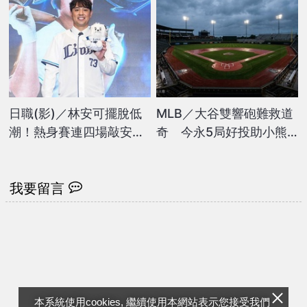
呆
日職(影)／林安可擺脫低
MLB／大谷雙響砲難救道
潮！熱身賽連四場敲安漸
奇 今永5局好投助小熊
入佳境
橫掃
我要留言
本系統使用cookies, 繼續使用本網站表示您接受我們