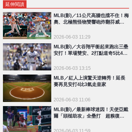
延伸閱讀
MLB(影)／11公尺高牆也擋不住！梅
奧、北極熊怪物雙響砲炸翻芬威金
鶯踢館成功
2026-06-03 11:29
MLB(影)／大谷翔平衝起來跑出三壘
安打！單場雙安、2打點道奇5比4險
勝響尾蛇
2026-06-03 13:15
MLB／紅人上演驚天逆轉秀！延長
賽再見安打4比3氣走皇家
2026-06-03 11:06
MLB(影)／最新棒球迷因！天使亞戴
爾「頭槌助攻」全壘打 超糗復刻3
3年前名場面
2026-06-03 11:59