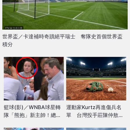
世界盃／卡達補時奇蹟絕平瑞士 奪隊史首個世界盃
積分
籃球(影)／WNBA球星轉
運動家Kurtz再進傷兵名
隊「熊抱」新主帥！總教
單 台灣投手莊陳仲敖下
練「一頭栽進去」旁人驚
放3A