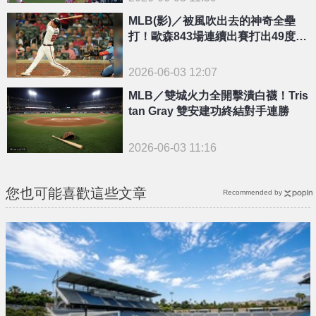
MLB(影)／被風吹出去的神奇全壘
打！歐森843場連續出賽打出49度仰
角致勝轟
2026-06-03 12:07
MLB／雙城火力全開擊潰白襪！Tris
tan Gray 雙安建功終結對手連勝
2026-06-03 11:16
您也可能喜歡這些文章
Recommended by