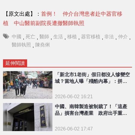
【原文出處】：
首例！ 仲介台灣患者赴中器官移
植 中山醫前副院長遭撤醫師執照
中國
死亡
醫師
生活
移植
器官移植
非法
仲介
,
,
,
,
,
,
,
,
醫師執照
陳堯俐
,
延伸閱讀
「新北市1老街」假日都沒人慘變空
城？當地人曝「殘酷內幕」：拼不
過中國進口
2026-06-02 16:21
中國、南韓製造被制裁了！「這產
品」損害台灣產業 政府出手重課
稅
2026-06-02 17:47