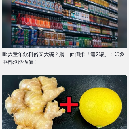
哪款童年飲料俗又大碗？網一面倒推「這2罐」：印象
中都沒漲過價！