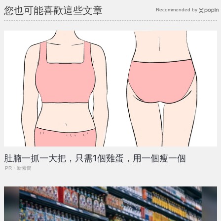
您也可能喜歡這些文章
Recommended by
肚腩一抓一大把，只需1個雞蛋，用一個瘦一個
PR・新素簡