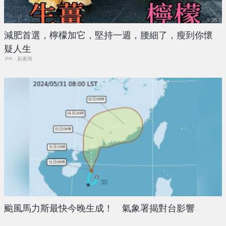
減肥首選，檸檬加它，堅持一週，腰細了，瘦到你懷
疑人生
PR・新素簡
颱風馬力斯最快今晚生成！ 氣象署揭對台影響