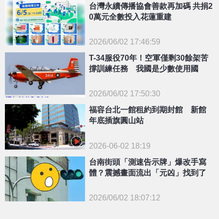
台灣永續傳播協會善款再加碼 共捐2
0萬元全數投入花蓮重建
2026/06/02 17:46:59
{PLAYICON}
T-34服役70年！空軍僅剩30餘架苦
撐訓練任務 我國是少數使用國
2026/06/02 17:50:30
{PLAYICON}
福容台北一館租約到期封館 新館
年底插旗圓山站
2026-06-02 18:19
台南街頭「測速告示牌」爆改手寫
體？震撼畫面流出「元凶」找到了
2026/06/02 18:07:12
{PLAYICON}