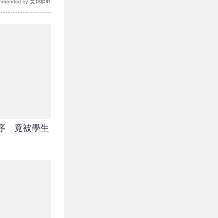
mmended by
序 竟被學生