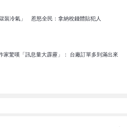
監獄裝冷氣」 惹怒全民：拿納稅錢體貼犯人
！作家驚嘆「訊息量大霹靂」： 台廠訂單多到滿出來