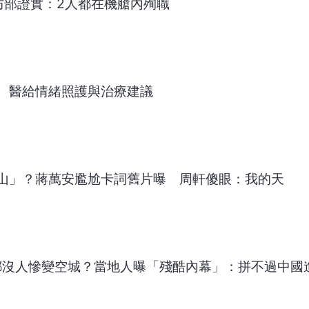
防部證實：2人都在機艙內殉職
 醫給情緒照護與治療建議
山」？蔣萬安尷尬卡詞舊片曝 周軒傻眼：我的天
都沒人慘變空城？當地人曝「殘酷內幕」：拼不過中國