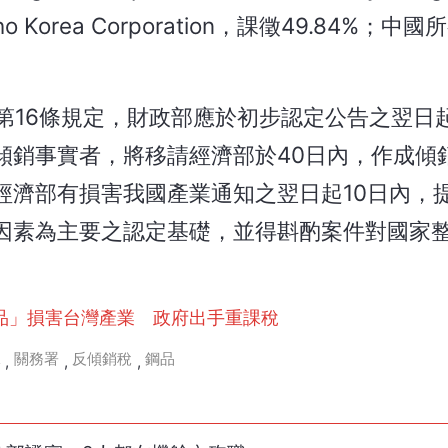
sho Korea Corporation，課徵49.84%；
第16條規定，財政部應於初步認定公告之翌日起
傾銷事實者，將移請經濟部於40日內，作成傾
經濟部有損害我國產業通知之翌日起10日內，
因素為主要之認定基礎，並得斟酌案件對國家
品」損害台灣產業 政府出手重課稅
稅
關務署
反傾銷稅
鋼品
,
,
,