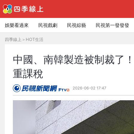
娛樂看過來
民視戲劇
民視綜藝
民視第一發發發
四季線上
＞
HOT生活
中國、南韓製造被制裁了
重課稅
2026-06-02 17:47