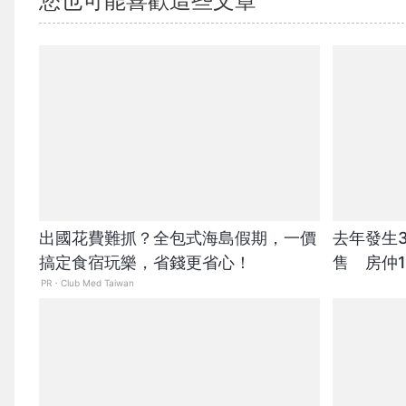
您也可能喜歡這些文章
出國花費難抓？全包式海島假期，一價
去年發生
搞定食宿玩樂，省錢更省心！
售 房仲
PR・Club Med Taiwan