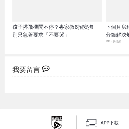
孩子搭飛機鬧不停？專家教6招安撫
下個月房
別只急著要求「不要哭」
分鐘解決
PR・易借網
我要留言
APP下載