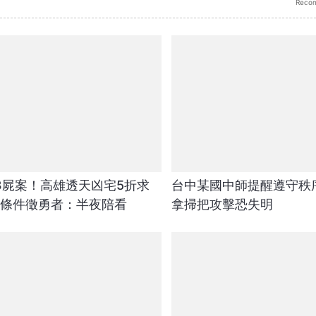
Reco
3屍案！高雄透天凶宅5折求
台中某國中師提醒遵守秩
1條件徵勇者：半夜陪看
拿掃把攻擊恐失明