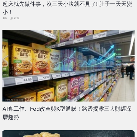
起床就先做件事，沒三天小腹就不見了! 肚子一天天變
小！
PR・新素簡
AI奪工作、Fed改革與K型通膨！路透揭露三大財經深
層趨勢