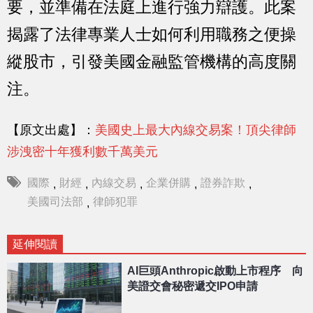
要，並準備在法庭上進行強力辯護。此案
揭露了法律專業人士如何利用職務之便操
縱股市，引發美國金融監管機構的高度關
注。
【原文出處】：
美國史上最大內線交易案！頂尖律師
涉洩密十年獲利數千萬美元
國際
財經
內線交易
企業併購
證券詐欺
,
,
,
,
,
美國司法部
律師犯罪
,
延伸閱讀
AI巨頭Anthropic啟動上市程序 向
美證交會秘密遞交IPO申請