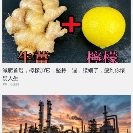
減肥首選，檸檬加它，堅持一週，腰細了，瘦到你懷
疑人生
PR・新素簡