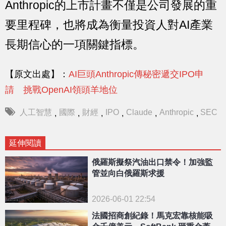
Anthropic的上市計畫不僅是公司發展的重
要里程碑，也將成為衡量投資人對AI產業
長期信心的一項關鍵指標。
【原文出處】：
AI巨頭Anthropic傳秘密遞交IPO申
請 挑戰OpenAI領頭羊地位
人工智慧
國際
財經
IPO
Claude
Anthropic
SEC
,
,
,
,
,
,
延伸閱讀
俄羅斯擬祭汽油出口禁令！加強監
管並向白俄羅斯求援
2026-06-01 22:54
法國招商創紀錄！馬克宏靠核能吸