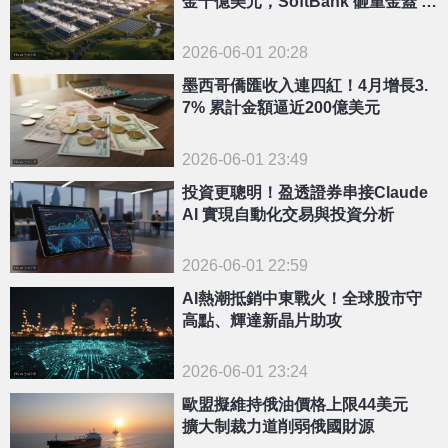
金千億美元，SoftBank 砸重金蓋 AI
數據中心
2026-06-01 20:28
墨西哥僑匯收入連四紅！4月增長3.
7% 累計金額逼近200億美元
2026-06-01 23:49
投資更聰明！盈透證券串接Claude
AI 實現自動化交易與投資分析
2026-06-01 22:59
AI熱潮抵銷中東戰火！全球股市守
高點、輝達新晶片助攻
2026-06-01 23:24
歐盟擬維持俄油價格上限44美元
擴大制裁力道削弱俄國財源