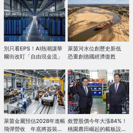
別只看EPS！AI熱潮讓華
萊茵河水位創歷史新低
爾街改盯「自由現金流」
恐重創德國經濟復甦
萊茵金屬預估2028年進帳
敘豐股價今年大漲84%！
飛彈營收 年底將簽裝甲
桃園農田崛起的載板設備