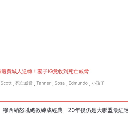
轟遭費城人逆轉！妻子IG竟收到死亡威脅
Scott
死亡威脅
Tanner
Sosa
Edmundo
小孩子
,
,
,
,
,
！」穆西納怒吼總教練成經典 20年後仍是大聯盟最紅