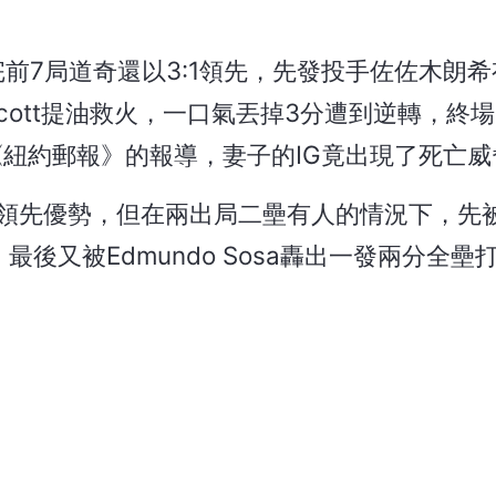
前7局道奇還以3:1領先，先發投手佐佐木朗
Scott提油救火，一口氣丟掉3分遭到逆轉，終場
據《紐約郵報》的報導，妻子的IG竟出現了死亡威
的領先優勢，但在兩出局二壘有人的情況下，先被B
，最後又被Edmundo Sosa轟出一發兩分全壘