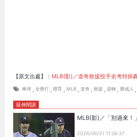
【原文出處】：
MLB(影)／道奇救援投手史考特挨
棒球
全壘打
體育
MLB
道奇
救援
逆轉
費城人
,
,
,
,
,
,
,
,
延伸閱讀
MLB(影)／「別過來
2026/06/01 11:36:37