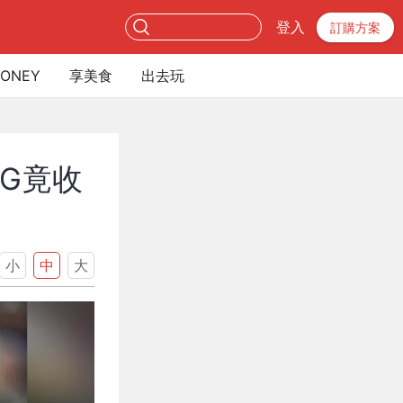
登入
訂購方案
ONEY
享美食
出去玩
IG竟收
小
中
大