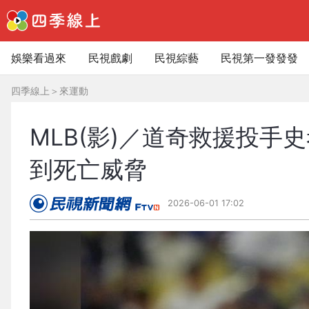
娛樂看過來
民視戲劇
民視綜藝
民視第一發發發
四季線上
＞
來運動
MLB(影)／道奇救援投手
到死亡威脅
2026-06-01 17:02