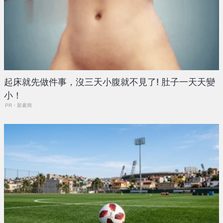
起床就先做件事，沒三天小腹就不見了! 肚子一天天變
小！
PR・新素簡