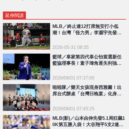
延伸閱讀
MLB／終止連12打席無安打小低
潮！台灣「怪力男」李灝宇先發敲
安整場打好打滿
2026-05-31 08:35
籃球／辜家第四代辜公怡當選新任
籃協理事長！童子瑋角逐失利強調
「台籃不因選舉分裂」
2026/06/01 07:37:00
{PLAYICON}
啦啦隊／樂天女孩現身西雅圖！出
席台式辦桌「台灣日晚宴」化身最
強文化大使
2026/06/01 07:45:25
{PLAYICON}
MLB(影)／山本由伸先發5.1局狂飆1
0K第五勝入袋！大谷翔平5支2連四