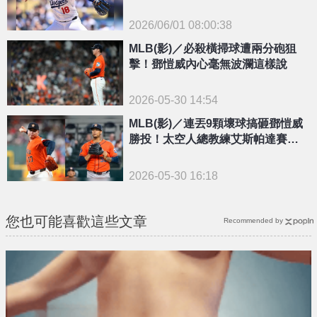
場敲安
2026/06/01 08:00:38
{PLAYICON}
MLB(影)／必殺橫掃球遭兩分砲狙
擊！鄧愷威內心毫無波瀾這樣說
2026-05-30 14:54
MLB(影)／連丟9顆壞球搞砸鄧愷威
勝投！太空人總教練艾斯帕達賽後
「這樣說」
2026-05-30 16:18
您也可能喜歡這些文章
Recommended by