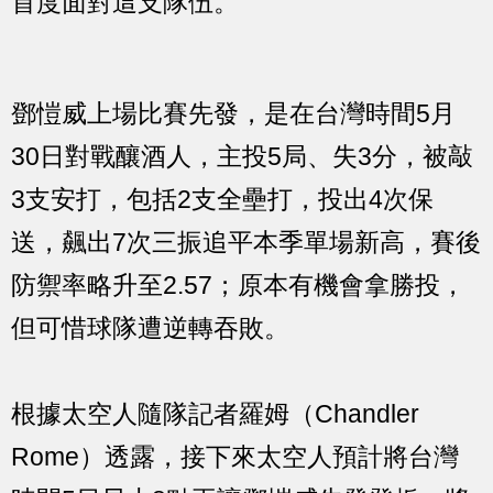
首度面對這支隊伍。
鄧愷威上場比賽先發，是在台灣時間5月
30日對戰釀酒人，主投5局、失3分，被敲
3支安打，包括2支全壘打，投出4次保
送，飆出7次三振追平本季單場新高，賽後
防禦率略升至2.57；原本有機會拿勝投，
但可惜球隊遭逆轉吞敗。
根據太空人隨隊記者羅姆（Chandler
Rome）透露，接下來太空人預計將台灣