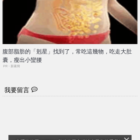
腹部脂肪的「剋星」找到了，常吃這幾物，吃走大肚
囊，瘦出小蠻腰
PR・新素簡
我要留言