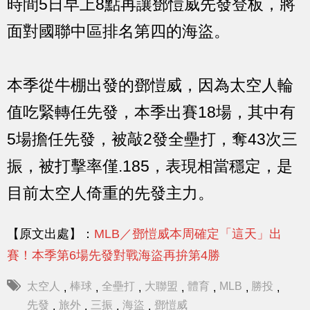
時間5日早上8點再讓鄧愷威先發登板，將
面對國聯中區排名第四的海盜。
本季從牛棚出發的鄧愷威，因為太空人輪
值吃緊轉任先發，本季出賽18場，其中有
5場擔任先發，被敲2發全壘打，奪43次三
振，被打擊率僅.185，表現相當穩定，是
目前太空人倚重的先發主力。
【原文出處】：
MLB／鄧愷威本周確定「這天」出
賽！本季第6場先發對戰海盜再拚第4勝
太空人
棒球
全壘打
大聯盟
體育
MLB
勝投
,
,
,
,
,
,
,
先發
旅外
三振
海盜
鄧愷威
,
,
,
,