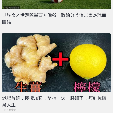
世界盃／伊朗隊墨西哥備戰 政治分歧僑民因足球而
團結
減肥首選，檸檬加它，堅持一週，腰細了，瘦到你懷
疑人生
PR・新素簡