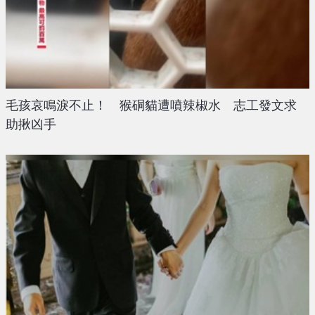
毛孩哀鳴淚不止！ 猴硐貓遭噴辣椒水 志工發文求
助揪凶手