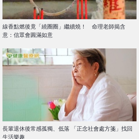
線香點燃後竟「繞圈圈」繼續燒！ 命理老師揭含
意：信眾會圓滿如意
長輩退休後常感孤獨、低落 「正念社會處方箋」找回
生活樂趣