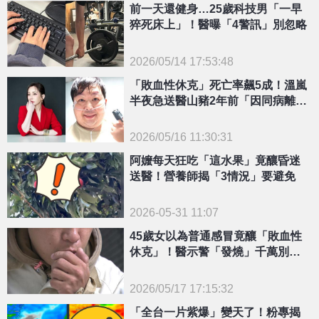
前一天還健身…25歲科技男「一早
猝死床上」！醫曝「4警訊」別忽略
2026/05/14 17:53:48
{PLAYICON}
「敗血性休克」死亡率飆5成！溫嵐
半夜急送醫山豬2年前「因同病離
世」
2026/05/16 11:30:31
{PLAYICON}
阿嬤每天狂吃「這水果」竟釀昏迷
送醫！營養師揭「3情況」要避免
2026-05-31 11:07
45歲女以為普通感冒竟釀「敗血性
休克」！醫示警「發燒」千萬別輕
忽
2026/05/17 17:15:32
{PLAYICON}
「全台一片紫爆」變天了！粉專揭