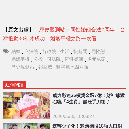
【原文出處】：
歷史觀測站／同性婚姻合法7周年！台
灣推動30年才成功 婚姻平權之路一次看
結婚
立法院
行政院
生活
快新聞
同性戀
,
,
,
,
,
,
婚姻平權
公投
司法院
同性婚姻
多元成家
,
,
,
,
,
歷史觀測站
祁家威
釋字第七四八號
,
,
延伸閱讀
威力彩連25槓獎金飄7億！財神爺猛
召喚「4生肖」超旺手刀衝了
2026/05/30 18:09:27
{PLAYICON}
逆轉少子化！賴清德推18項人口對