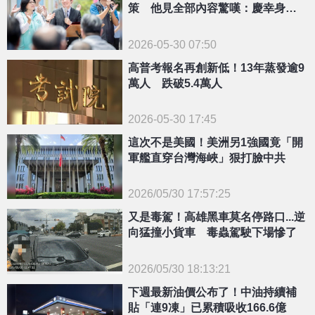
策 他見全部內容驚嘆：慶幸身在
台灣
2026-05-30 07:50
高普考報名再創新低！13年蒸發逾9
萬人 跌破5.4萬人
2026-05-30 17:45
這次不是美國！美洲另1強國竟「開
軍艦直穿台灣海峽」狠打臉中共
2026/05/30 17:57:25
{PLAYICON}
又是毒駕！高雄黑車莫名停路口...逆
向猛撞小貨車 毒蟲駕駛下場慘了
2026/05/30 18:13:21
{PLAYICON}
下週最新油價公布了！中油持續補
貼「連9凍」已累積吸收166.6億