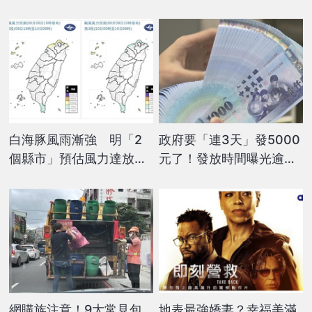
白海豚風雨漸強 明「2
政府要「連3天」發5000
個縣市」預估風力達放假
元了！發放時間曝光逾期
標準
沒領「視同放棄」
網購族注意！9大常見包
地表最強嬌妻？幸福美滿