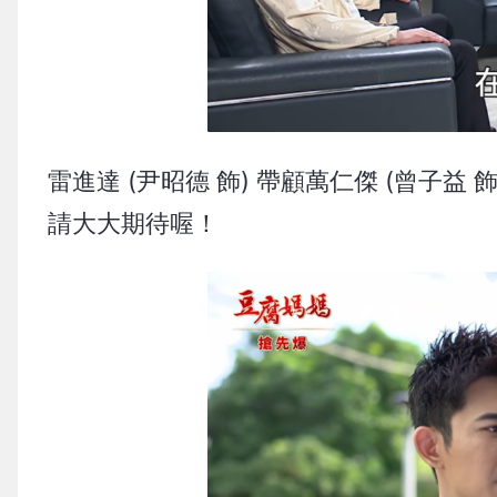
雷進達 (尹昭德 飾) 帶顧萬仁傑 (曾子
請大大期待喔！