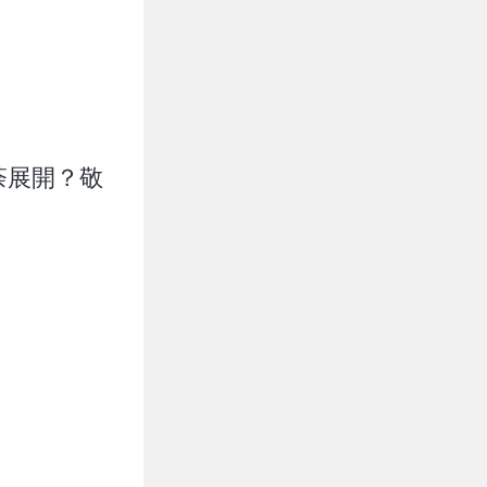
如荼展開？敬