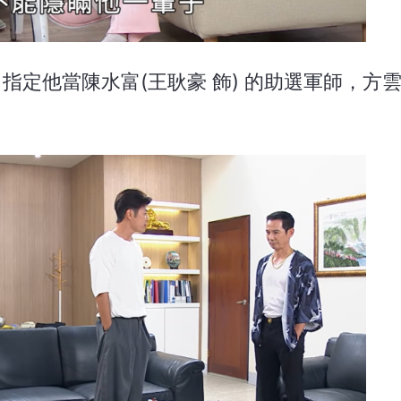
，指定他當陳水富(王耿豪 飾) 的助選軍師，方