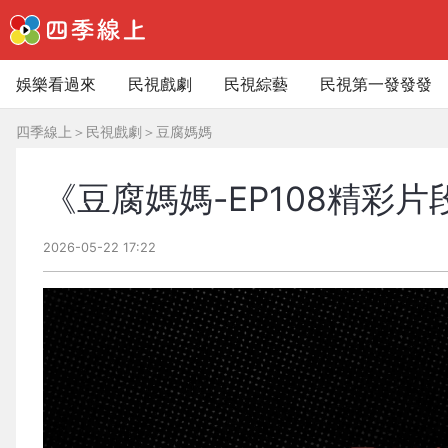
娛樂看過來
民視戲劇
民視綜藝
民視第一發發發
四季線上
＞
民視戲劇
＞
豆腐媽媽
《豆腐媽媽-EP108精彩
2026-05-22 17:22