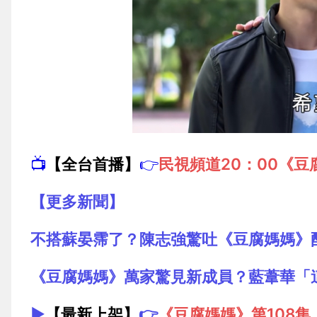
📺
【全台首播】
👉
民視頻道20：00《豆
【更多新聞】
不搭蘇晏霈了？陳志強驚吐《豆腐媽媽》
《豆腐媽媽》萬家驚見新成員？藍葦華「
▶️
【最新上架】
👉
《豆腐媽媽》第108集