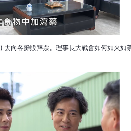
益 飾) 去向各攤販拜票。理事長大戰會如何如火