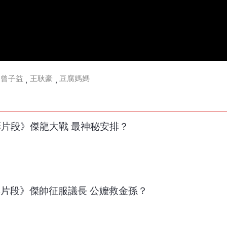
曾子益
王耿豪
豆腐媽媽
,
,
精彩片段》傑龍大戰 最神秘安排？
精彩片段》傑帥征服議長 公嬤救金孫？