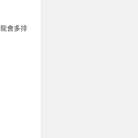
雲龍會多排