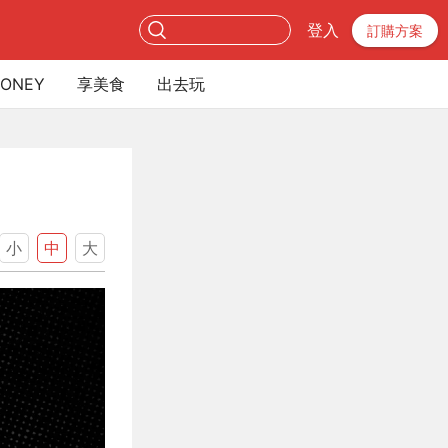
登入
訂購方案
ONEY
享美食
出去玩
小
中
大