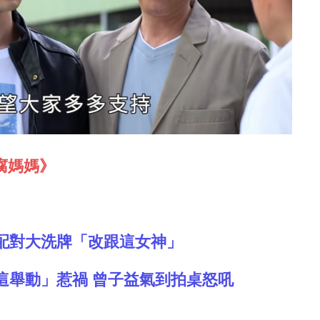
腐媽媽》
配對大洗牌「改跟這女神」
這舉動」惹禍 曾子益氣到拍桌怒吼