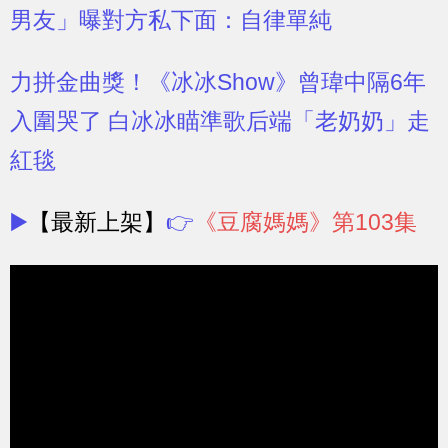
男友」曝對方私下面：自律單純
力拼金曲獎！《冰冰Show》曾瑋中隔6年
入圍哭了 白冰冰瞄準歌后端「老奶奶」走
紅毯
▶️
【最新上架】
👉
《豆腐媽媽》第103集