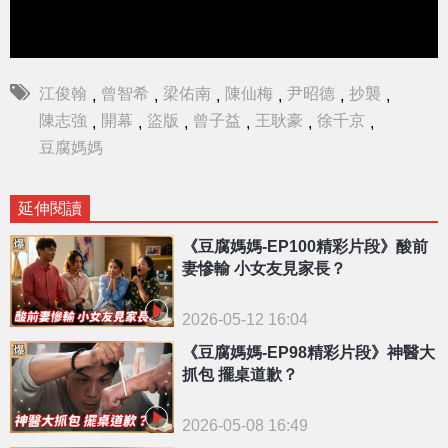
江俊翰
曾智希
梁佑南
陳仙梅
尹昭德
抄襲
,
,
,
,
,
,
陳志強
開幕
盜版
曾子益
王耿豪
徐千京
,
,
,
,
,
,
豆腐媽媽
延伸閱讀
《豆腐媽媽-EP100精彩片段》酸前
妻慘輸 小女友見家長？
2026-05-12 16:04
《豆腐媽媽-EP98精彩片段》神醫大
抓包 擺桌道歉？
2026-05-08 16:49