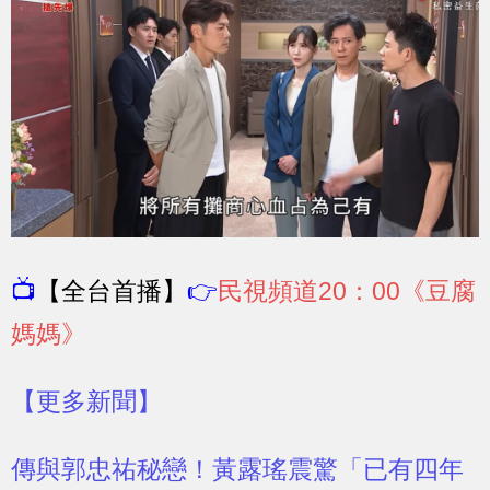
📺
【全台首播】
👉
民視頻道20：00《豆腐
媽媽》
【更多新聞】
傳與郭忠祐秘戀！黃露瑤震驚「已有四年