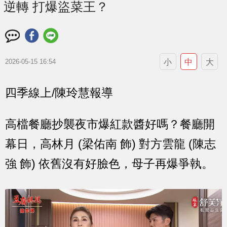
逆轉 打爆盜菜王？
小
中
大
2026-05-15 16:54
四季線上/陳玲慧報導
高檔餐廳抄襲夜市爆紅款醬好嗎？餐廳開
幕日，高林月 (梁佑南 飾) 對方雲龍 (陳志
強 飾) 依舊沒有好臉色，母子再爆爭執。