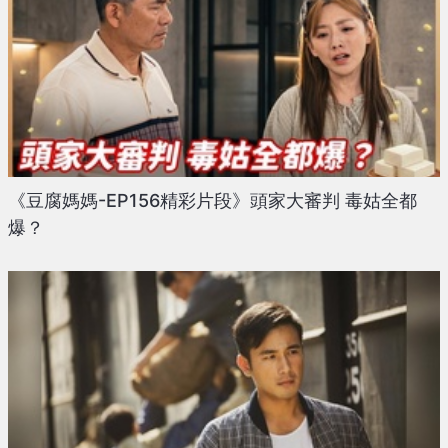
《豆腐媽媽-EP156精彩片段》頭家大審判 毒姑全都
爆？