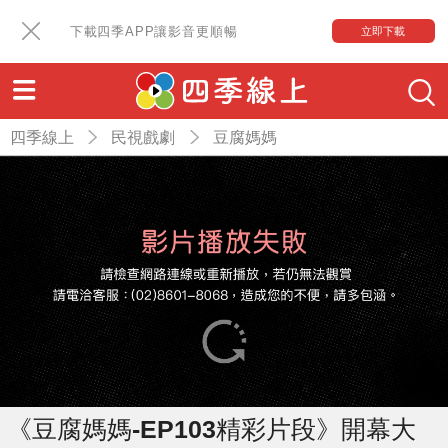
下載四季APP讓影音更順暢
立即下載
四季線上
民視戲劇
豆腐媽媽
《豆腐媽媽-EP103精彩片段》開幕大