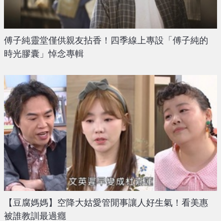
傅子純靈堂僅供親友拈香！四季線上專設「傅子純的
時光膠囊」悼念專輯
【豆腐媽媽】空降大姑愛管閒事讓人好生氣！看美惠
被誰教訓最過癮