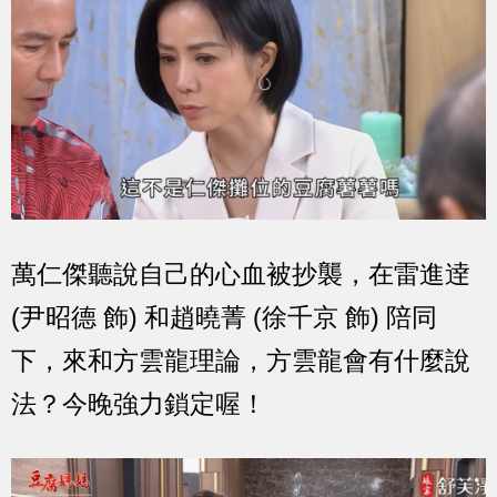
萬仁傑聽說自己的心血被抄襲，在雷進逹
(尹昭德 飾) 和趙曉菁 (徐千京 飾) 陪同
下，來和方雲龍理論，方雲龍會有什麼說
法？今晚強力鎖定喔！