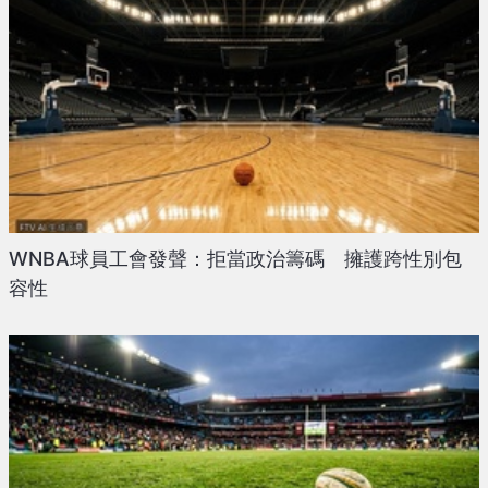
WNBA球員工會發聲：拒當政治籌碼 擁護跨性別包
容性