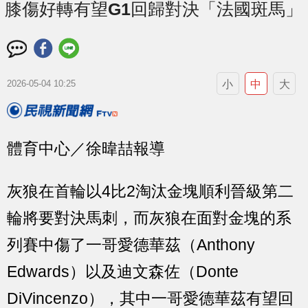
膝傷好轉有望G1回歸對決「法國斑馬」
小
中
大
2026-05-04 10:25
體育中心／徐暐喆報導
灰狼在首輪以4比2淘汰金塊順利晉級第二
輪將要對決馬刺，而灰狼在面對金塊的系
列賽中傷了一哥愛德華茲（Anthony
Edwards）以及迪文森佐（Donte
DiVincenzo），其中一哥愛德華茲有望回