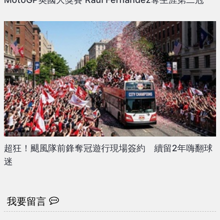
超狂！颶風隊前鋒奪冠遊行現場簽約 續留2年嗨翻球
迷
我要留言