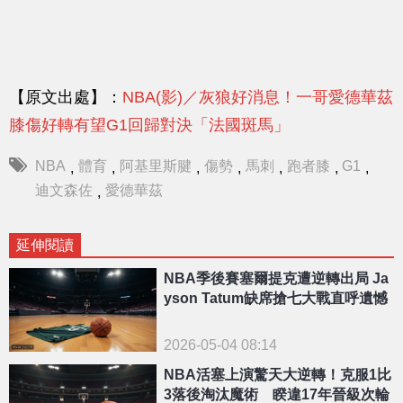
【原文出處】：
NBA(影)／灰狼好消息！一哥愛德華茲
膝傷好轉有望G1回歸對決「法國斑馬」
NBA
體育
阿基里斯腱
傷勢
馬刺
跑者膝
G1
,
,
,
,
,
,
,
迪文森佐
愛德華茲
,
延伸閱讀
NBA季後賽塞爾提克遭逆轉出局 Ja
yson Tatum缺席搶七大戰直呼遺憾
2026-05-04 08:14
NBA活塞上演驚天大逆轉！克服1比
3落後淘汰魔術 睽違17年晉級次輪