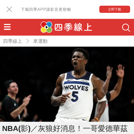
下載四季APP讓影音更順暢
立即下載
四季線上
來運動
NBA(影)／灰狼好消息！一哥愛德華茲