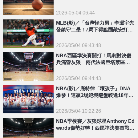
2026-05-04 06:44
MLB(影)／「台灣怪力男」李灝宇先
發鎮守二壘！7局下得點圈敲安打回
分數擴大領先
2026/05/04 09:43:48
{PLAYICON}
NBA西區準決賽開打！馬刺對決傷
兵滿營灰狼 兩代法國巨塔禁區交
鋒
2026/05/04 09:44:43
{PLAYICON}
NBA(影)／底特律「壞孩子」DNA
爆發！連贏3場絕境翻盤睽違18年闖
東區準決賽
2026/05/04 10:22:26
{PLAYICON}
NBA季後賽／灰狼球星Anthony Ed
wards傷勢好轉！西區準決賽首戰有
望復出