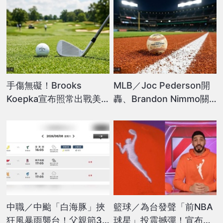
手傷無礙！Brooks
MLB／Joc Pederson開
Koepka宣布照常出戰美
轟、Brandon Nimmo關
國公開賽
鍵阻殺 遊騎兵險勝金鶯
中職／中颱「白海豚」挾
籃球／為台發聲「前NBA
狂風暴雨襲台！父親節3
球星」投震撼彈！宣布投