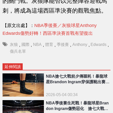
的關門戰。灰狼隊能否以完整陣容迎戰馬
刺，將成為這場西區準決賽的觀戰焦點。
【原文出處】：
NBA季後賽／灰狼球星Anthony
Edwards傷勢好轉！西區準決賽首戰有望復出
灰狼
國際
NBA
體育
季後賽
Anthony
Edwards
,
,
,
,
,
,
,
傷兵名單
延伸閱讀
NBA搶七大戰前夕傳噩耗！暴龍球
星Brandon Ingram穿保護靴出賽成
疑
2026-05-04 00:34
NBA季後賽生死戰！暴龍球星Bran
don Ingram傷勢惡化 搶七大戰出