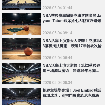
賽成疑
2026-05-04 01:44
NBA季後賽塞爾提克遭逆轉出局 Ja
yson Tatum缺席搶七大戰直呼遺憾
2026-05-04 08:14
NBA活塞上演驚天大逆轉！克服1比
3落後淘汰魔術 睽違17年晉級次輪
2026-05-04 06:44
NBA活塞上演大逆轉！1比3落後連
追三場淘汰魔術 睽違16年再闖次
輪
2026-05-04 06:34
拒絕主場變客場！Joel Embiid喊話
費城球迷：別把門票賣給尼克粉絲