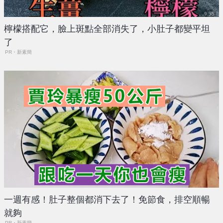
檸檬搭配它，臉上斑點全部消失了，小肚子都變平坦
了
PR・新素簡
一週有感！肚子整個都消下去了！免節食，排空順暢
就夠
PR・新素簡