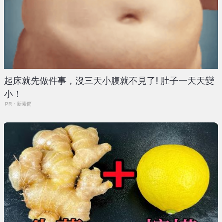
起床就先做件事，沒三天小腹就不見了! 肚子一天天變
小！
PR・新素簡