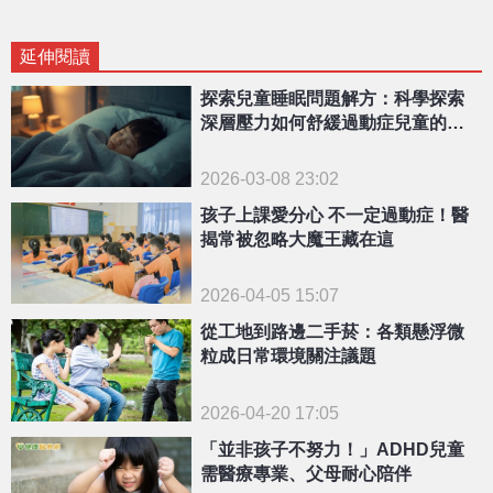
延伸閱讀
探索兒童睡眠問題解方：科學探索
深層壓力如何舒緩過動症兒童的入
睡難題
2026-03-08 23:02
孩子上課愛分心 不一定過動症！醫
揭常被忽略大魔王藏在這
2026-04-05 15:07
從工地到路邊二手菸：各類懸浮微
粒成日常環境關注議題
2026-04-20 17:05
「並非孩子不努力！」ADHD兒童
需醫療專業、父母耐心陪伴