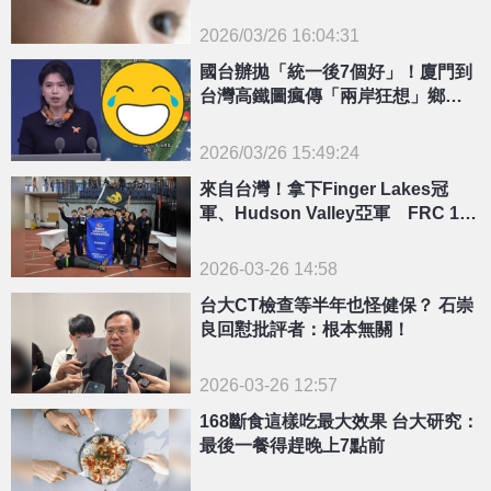
2026/03/26 16:04:31
{PLAYICON}
國台辦拋「統一後7個好」！廈門到
台灣高鐵圖瘋傳「兩岸狂想」鄉民
酸：笑了
2026/03/26 15:49:24
{PLAYICON}
來自台灣！拿下Finger Lakes冠
軍、Hudson Valley亞軍 FRC 109
22 AM
2026-03-26 14:58
台大CT檢查等半年也怪健保？ 石崇
良回懟批評者：根本無關！
2026-03-26 12:57
168斷食這樣吃最大效果 台大研究：
最後一餐得趕晚上7點前