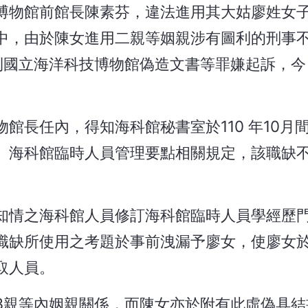
博物館前館長陳素芬，違法進用其大姑廖姓女
中，由於陳女進用二親等姻親涉有圖利的刑事
利國立海洋科技博物館偽造文書等罪嫌起訴，今
館長任內，得知海科館秘書室於110 年10月
、海科館臨時人員管理要點相關規定，該職缺
知情之海科館人員修訂海科館臨時人員學經歷
職缺所使用之考題於事前洩漏予廖女，使廖女
取人員。
3親等內姻親關係，而陳女亦於附有此虛偽具結