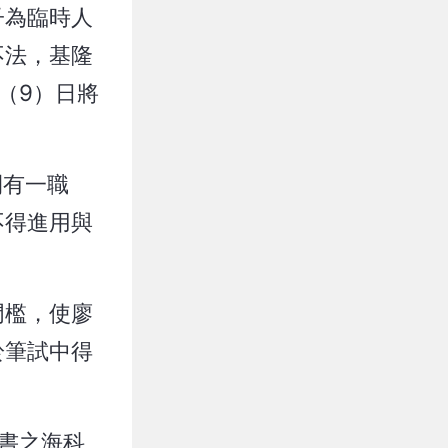
子為臨時人
不法，基隆
（9）日將
間有一職
不得進用與
門檻，使廖
於筆試中得
書之海科