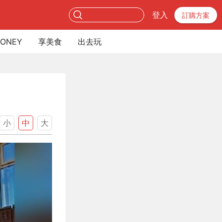
登入
訂購方案
ONEY
享美食
出去玩
小
中
大