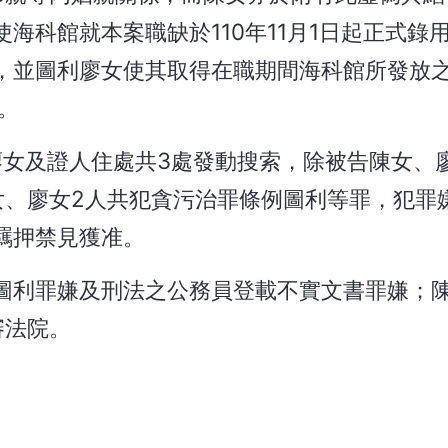
海科館就本案職缺於110年11月1日起正式錄
，並圖利廖女使其取得在職期間海科館所發放
。
廖女及證人住處共3處發動搜索，除被告陳女、
女、廖女2人共犯貪污治罪條例圖利等罪，犯罪
羈押禁見獲准。
圖利罪嫌及刑法之公務員登載不實文書罪嫌；
審法院。