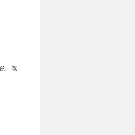
級的一戰
」