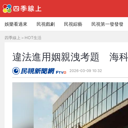
娛樂看過來
民視戲劇
民視綜藝
民視第一發發發
四季線上
＞
HOT生活
違法進用姻親洩考題 海
2026-03-09 10:32