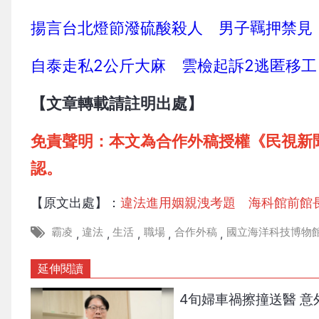
揚言台北燈節潑硫酸殺人 男子羈押禁見
自泰走私2公斤大麻 雲檢起訴2逃匿移工
【文章轉載請註明出處】
免責聲明：本文為合作外稿授權《民視新
認。
【原文出處】：
違法進用姻親洩考題 海科館前館
霸凌
違法
生活
職場
合作外稿
國立海洋科技博物
,
,
,
,
,
延伸閱讀
4旬婦車禍擦撞送醫 意