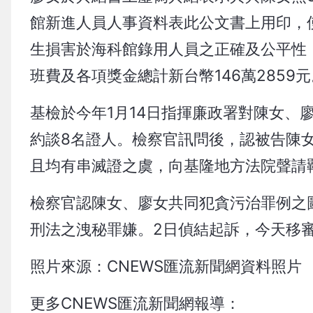
館新進人員人事資料表此公文書上用印，使
生損害於海科館錄用人員之正確及公平性
班費及各項獎金總計新台幣146萬2859元
基檢於今年1月14日指揮廉政署對陳女、
約談8名證人。檢察官訊問後，認被告陳
且均有串滅證之虞，向基隆地方法院聲請
檢察官認陳女、廖女共同犯貪污治罪例之
刑法之洩秘罪嫌。2日偵結起訴，今天移
照片來源：CNEWS匯流新聞網資料照片
更多CNEWS匯流新聞網報導：