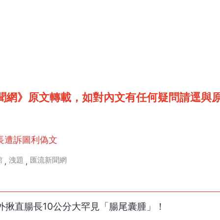
聞網》原文轉載，如對內文有任何疑問請逕與
長遭訴圖利偽文
館
洩題
匯流新聞網
,
,
外揪直腸長10公分大罕見「腸尾囊腫」！