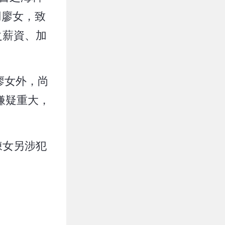
用廖女，致
之薪資、加
廖女外，尚
嫌疑重大，
陳女另涉犯