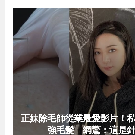
正妹除毛師從業最愛影片！
強毛髮 網驚：這是