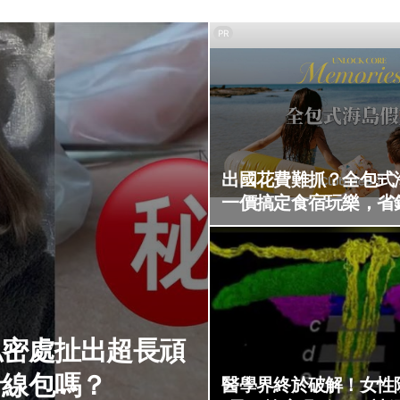
PR
出國花費難抓？全包式
一價搞定食宿玩樂，省
私密處扯出超長頑
針線包嗎？
醫學界終於破解！女性