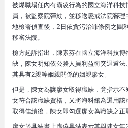
被爆職場任內有霸凌行為的國立海洋科技
員，被監察院彈劾，並移送懲戒法院審理
地檢署偵查後，2日依貪污治罪條例之圖
移審法院。
檢方起訴指出，陳素芬在國立海洋科技博物
缺，陳女明知依公務人員利益衝突迴避法
其具有2親等姻親關係的姻親廖女。
但是，陳女為讓廖女取得職缺，竟指示不
女符合該職缺資格，又將海科館為選用該
取得佳績後，陳女即勾選廖女為職缺之正
廖女於具結書上虛偽具結表示其與陳女無