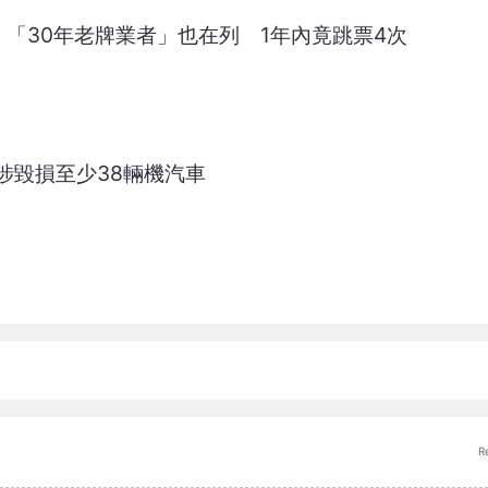
！「30年老牌業者」也在列 1年內竟跳票4次
涉毀損至少38輛機汽車
R