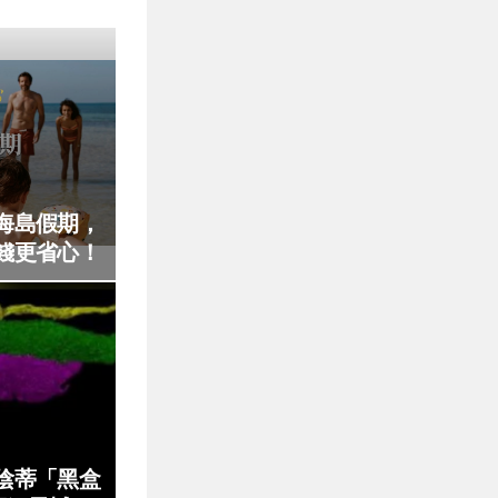
海島假期，
錢更省心！
陰蒂「黑盒