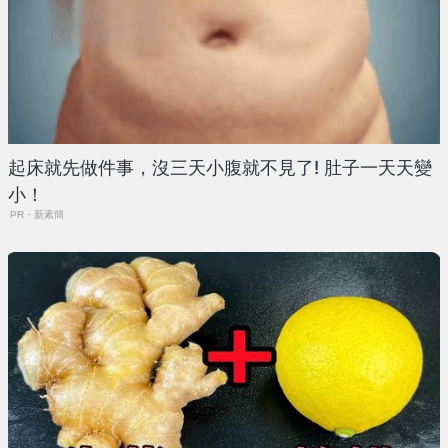
起床就先做件事，沒三天小腹就不見了! 肚子一天天變
小！
PR・新素簡