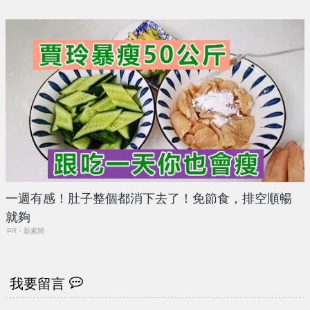
一週有感！肚子整個都消下去了！免節食，排空順暢
就夠
PR・新素簡
我要留言