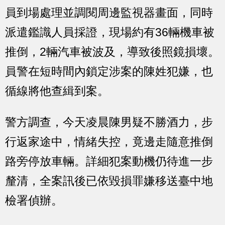
員到場處理並調閱周邊監視器畫面，同時
派遣鑑識人員採證，現場約有36輛機車被
推倒，2輛汽車被波及，導致後照鏡損壞。
員警在短時間內鎖定涉案的陳姓犯嫌，也
循線將他查緝到案。
警方調查，今天凌晨陳男疑不勝酒力，步
行返家途中，情緒失控，竟邊走隨意推倒
路旁停放車輛。詳細犯案動機仍待進一步
釐清，全案訊後已依毀損罪嫌移送臺中地
檢署偵辦。