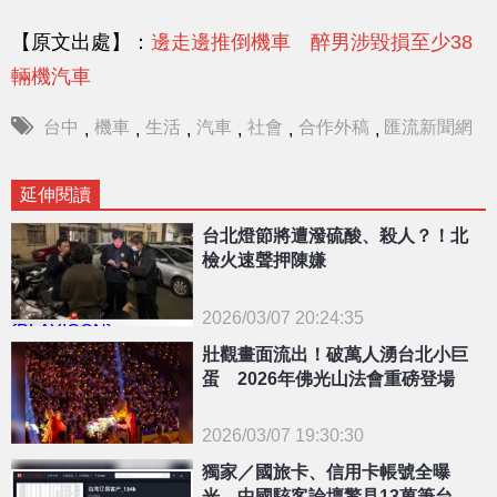
【原文出處】：
邊走邊推倒機車 醉男涉毀損至少38
輛機汽車
台中
機車
生活
汽車
社會
合作外稿
匯流新聞網
,
,
,
,
,
,
延伸閱讀
台北燈節將遭潑硫酸、殺人？！北
檢火速聲押陳嫌
2026/03/07 20:24:35
{PLAYICON}
壯觀畫面流出！破萬人湧台北小巨
蛋 2026年佛光山法會重磅登場
2026/03/07 19:30:30
{PLAYICON}
獨家／國旅卡、信用卡帳號全曝
光 中國駭客論壇驚見13萬筆台灣