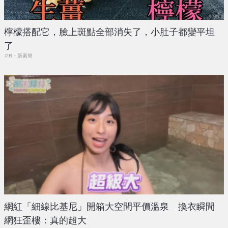
檸檬搭配它，臉上斑點全部消失了，小肚子都變平坦
了
PR・新素簡
網紅「細線比基尼」開箱大空間平價溫泉 換衣瞬間
網狂歪樓：真的超大