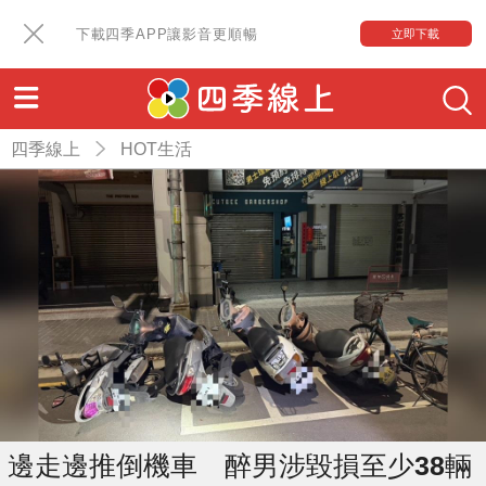
下載四季APP讓影音更順暢
立即下載
四季線上
HOT生活
邊走邊推倒機車 醉男涉毀損至少38輛