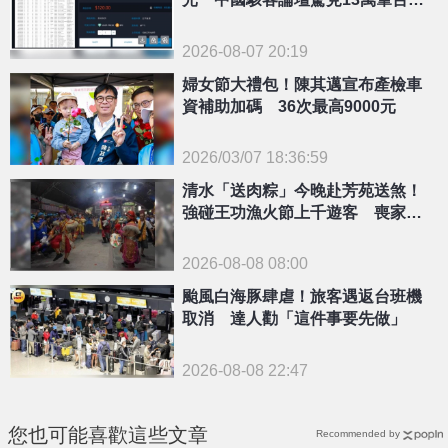
訂房資料
2026-08-07 20:19
婦女節大禮包！陳其邁宣布產檢車
資補助加碼 36次最高9000元
2026/03/07 18:36:59
{PLAYICON}
清水「送肉粽」今晚赴芳苑送煞！
強碰王功漁火節上千遊客 喪家回
應了
2026-08-08 08:00
颱風白海豚肆虐！旅客遇返台班機
取消 達人勸「這件事要先做」
2026-08-08 22:47
您也可能喜歡這些文章
Recommended by