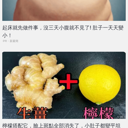
起床就先做件事，沒三天小腹就不見了! 肚子一天天變
小！
PR・新素簡
檸檬搭配它，臉上斑點全部消失了，小肚子都變平坦