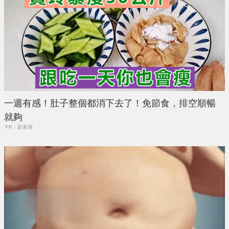
一週有感！肚子整個都消下去了！免節食，排空順暢
就夠
PR・新素簡