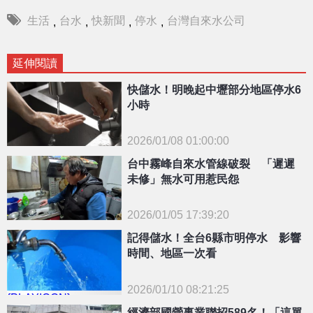
生活
台水
快新聞
停水
台灣自來水公司
,
,
,
,
延伸閱讀
快儲水！明晚起中壢部分地區停水6
小時
2026/01/08 01:00:00
台中霧峰自來水管線破裂 「遲遲
{PLAYICON}
未修」無水可用惹民怨
2026/01/05 17:39:20
{PLAYICON}
記得儲水！全台6縣市明停水 影響
時間、地區一次看
2026/01/10 08:21:25
{PLAYICON}
經濟部國營事業聯招589名！「這單