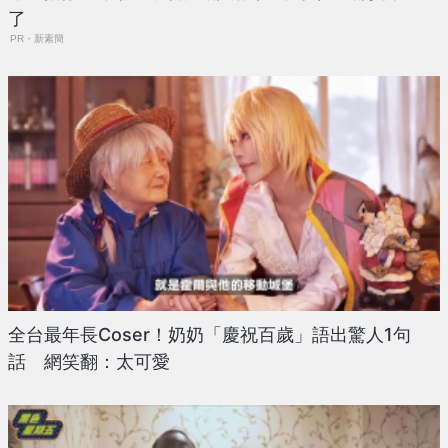
了
PR・新素簡
全台最年長Coser！奶奶「慶祝百歲」語出驚人1句
話 網笑翻：太可愛