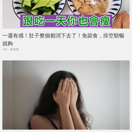
一週有感！肚子整個都消下去了！免節食，排空順暢
就夠
PR・新素簡