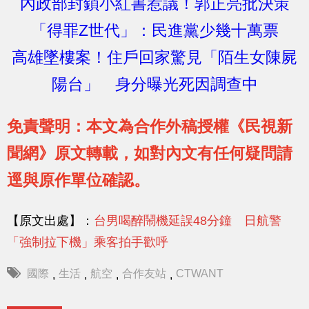
內政部封鎖小紅書惹議！郭正亮批決策
「得罪Z世代」：民進黨少幾十萬票
高雄墜樓案！住戶回家驚見「陌生女陳屍
陽台」 身分曝光死因調查中
免責聲明：本文為合作外稿授權《民視新
聞網》原文轉載，如對內文有任何疑問請
逕與原作單位確認。
【原文出處】：
台男喝醉鬧機延誤48分鐘 日航警
「強制拉下機」乘客拍手歡呼
國際
生活
航空
合作友站
CTWANT
,
,
,
,