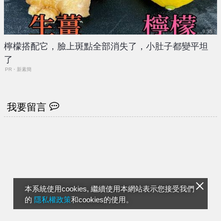
檸檬搭配它，臉上斑點全部消失了，小肚子都變平坦
了
PR・新素簡
我要留言
本系統使用cookies, 繼續使用本網站表示您接受我們
的
隱私權政策
和cookies的使用。