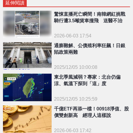
延伸閱讀
驚悚直播死亡瞬間！南韓網紅挑戰
騎行遭3.5噸貨車撞飛 送醫不治
2026-06-03 17:54
通膨難解、公債殖利率狂飆！日銀
陷政策兩難
2025/12/05 10:00:08
{PLAYICON}
東北季風減弱？專家：北台仍偏
涼、氣溫下探到「這」度
2025/12/05 10:25:59
{PLAYICON}
千億ETF再添一檔！00918淨值、股
價雙創新高 經理人這樣說
2026-06-03 17:42