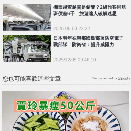
機票越查越貴是錯覺？2組旅客同航
班價差6千 旅遊達人破解迷思
2026-06-03 22:22
日本明年在與那國島部署防空電子
戰部隊 防衛省：提升威懾力
2025/12/05 09:46:10
{PLAYICON}
您也可能喜歡這些文章
Recommended by