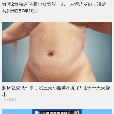
竹聯2煞強逼14歲少女賣淫、以「人體煙灰缸」凌虐
共判刑287年10月
起床就先做件事，沒三天小腹就不見了! 肚子一天天變
小！
PR・新素簡