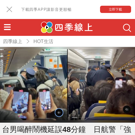
下載四季APP讓影音更順暢
立即下載
四季線上
HOT生活
台男喝醉鬧機延誤48分鐘 日航警「強