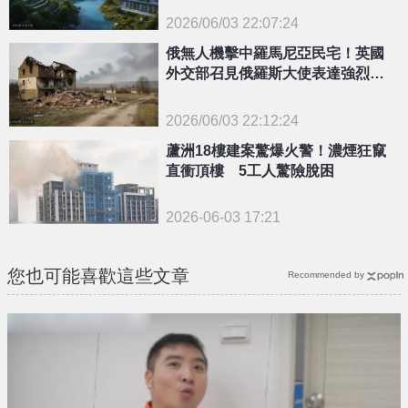
2026/06/03 22:07:24
{PLAYICON}
俄無人機擊中羅馬尼亞民宅！英國
外交部召見俄羅斯大使表達強烈抗
議
2026/06/03 22:12:24
{PLAYICON}
蘆洲18樓建案驚爆火警！濃煙狂竄
直衝頂樓 5工人驚險脫困
2026-06-03 17:21
您也可能喜歡這些文章
Recommended by