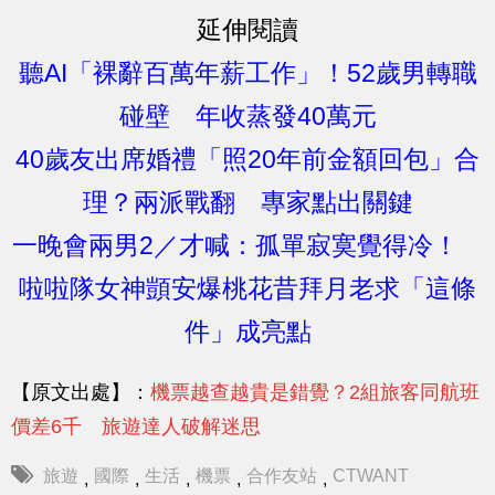
延伸閱讀
聽AI「裸辭百萬年薪工作」！52歲男轉職
碰壁 年收蒸發40萬元
40歲友出席婚禮「照20年前金額回包」合
理？兩派戰翻 專家點出關鍵
一晚會兩男2／才喊：孤單寂寞覺得冷！
啦啦隊女神顗安爆桃花昔拜月老求「這條
件」成亮點
【原文出處】：
機票越查越貴是錯覺？2組旅客同航班
價差6千 旅遊達人破解迷思
旅遊
國際
生活
機票
合作友站
CTWANT
,
,
,
,
,