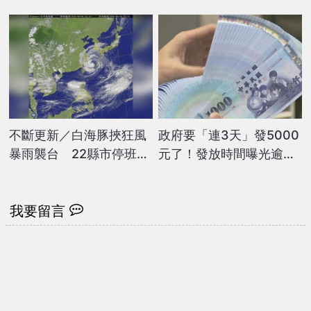
一次看
電影
不斷更新／白海豚挾狂風
政府要「連3天」發5000
暴雨襲台 22縣市停班課
元了！發放時間曝光逾期
情形一次看
沒領「視同放棄」
我要留言