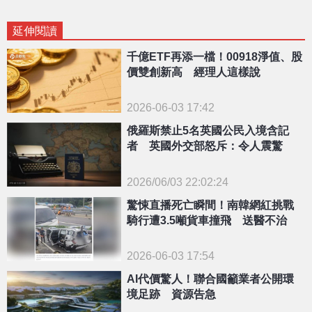
延伸閱讀
千億ETF再添一檔！00918淨值、股
價雙創新高 經理人這樣說
2026-06-03 17:42
俄羅斯禁止5名英國公民入境含記
者 英國外交部怒斥：令人震驚
2026/06/03 22:02:24
{PLAYICON}
驚悚直播死亡瞬間！南韓網紅挑戰
騎行遭3.5噸貨車撞飛 送醫不治
2026-06-03 17:54
AI代價驚人！聯合國籲業者公開環
境足跡 資源告急