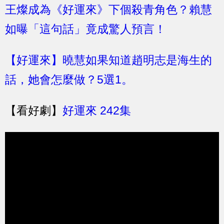
王燦成為《好運來》下個殺青角色？賴慧
如曝「這句話」竟成驚人預言！
【好運來】曉慧如果知道趙明志是海生的
話，她會怎麼做？5選1。
【看好劇】
好運來 242集