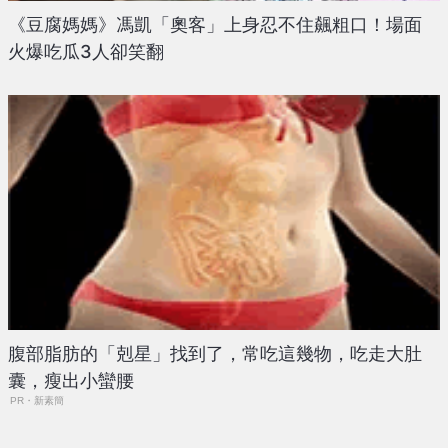
《豆腐媽媽》馮凱「奧客」上身忍不住飆粗口！場面
火爆吃瓜3人卻笑翻
腹部脂肪的「剋星」找到了，常吃這幾物，吃走大肚
囊，瘦出小蠻腰
PR・新素簡