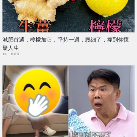
減肥首選，檸檬加它，堅持一週，腰細了，瘦到你懷
疑人生
PR・新素簡