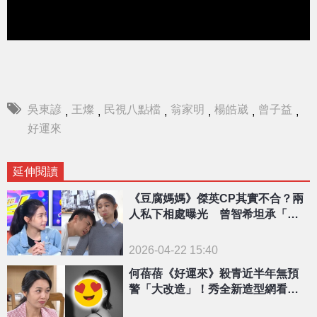
吳東諺
王燦
民視八點檔
翁家明
楊皓崴
曾子益
,
,
,
,
,
,
好運來
延伸閱讀
《豆腐媽媽》傑英CP其實不合？兩
人私下相處曝光 曾智希坦承「我
很辛苦」！
2026-04-22 15:40
何蓓蓓《好運來》殺青近半年無預
警「大改造」！秀全新造型網看
傻：真的是妳？