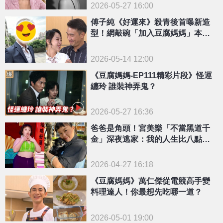
2026-05-27 16:00
傅子純《好運來》殺青後首曝新造
型！網敲碗「加入豆腐媽媽」本尊
鬆口回應了
2026-05-14 12:00
《豆腐媽媽-EP111精彩片段》怪運
纏玲 誰裝神弄鬼？
2026-05-27 16:36
爸爸是角頭！宮美樂「不當黑道千
金」深夜逃家：我的人生比八點檔
精彩
2026-04-27 16:18
《豆腐媽媽》萬仁傑從電競高手變
料理達人！你最想先吃哪一道？
2026-05-01 19:00