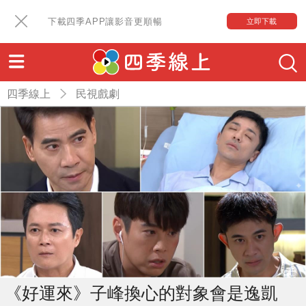
下載四季APP讓影音更順暢
立即下載
四季線上
民視戲劇
《好運來》子峰換心的對象會是逸凱