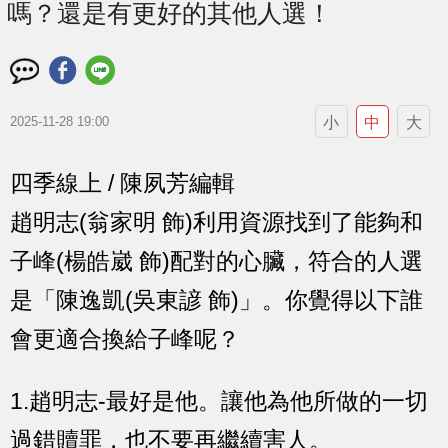
嗎？還是有更好的其他人選！
小
中
大
2025-11-28 19:00
四季線上 / 陳夙芳編輯
趙明志(翁家明 飾)利用資源找到了能夠和
子峰(楊皓崴 飾)配對的心臟，符合的人選
是「陳逸凱(吳東諺 飾)」。你覺得以下誰
會更適合換給子峰呢？
1.趙明志-最好是他。讓他為他所做的一切
過錯贖罪，也不要再繼續害人。