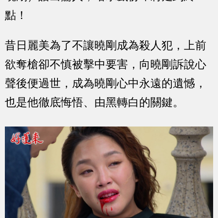
點！
昔日麗美為了不讓曉剛成為殺人犯，上前
欲奪槍卻不慎被擊中要害，向曉剛訴說心
聲後便過世，成為曉剛心中永遠的遺憾，
也是他徹底悔悟、由黑轉白的關鍵。