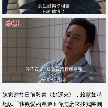
陳家逵於日前殺青《好運來》，賴慧如特
地以「我親愛的弟弟👨你怎麽來找我團圓