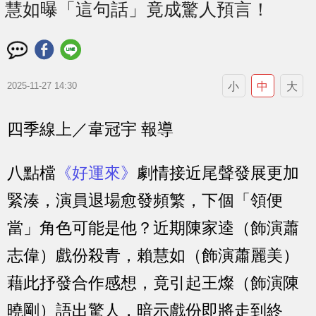
慧如曝「這句話」竟成驚人預言！
小
中
大
2025-11-27 14:30
四季線上／韋冠宇 報導
八點檔
《好運來》
劇情接近尾聲發展更加
緊湊，演員退場愈發頻繁，下個「領便
當」角色可能是他？近期陳家逵（飾演蕭
志偉）戲份殺青，賴慧如（飾演蕭麗美）
藉此抒發合作感想，竟引起王燦（飾演陳
曉剛）語出驚人，暗示戲份即將走到終