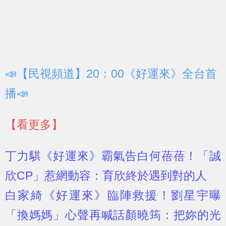
📣【民視頻道】20：00《好運來》全台首
播📣
【看更多】
丁力騏《好運來》霸氣告白何蓓蓓！「誠
欣CP」惹網動容：育欣終於遇到對的人
白家綺《好運來》臨陣救援！劉星宇曝
「換媽媽」心聲再喊話顏曉筠：把妳的光