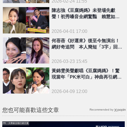
2026-02-24 11:55
陳志強《豆腐媽媽》未登場先獻
聲！初秀嗓音全網驚豔 賴慧如再
曝兩人祕辛
2026-04-01 17:00
何蓓蓓《好運來》後至今無演出！
網好奇追問 本人簡短「3字」回應
了
2026-03-23 15:45
黃錦雯美聲獻唱《豆腐媽媽》！驚
現當年「PK米可白」神曲再引網敲
碗演出
2026-04-09 12:00
您也可能喜歡這些文章
Recommended by
PR・大華銀全能行銷方案