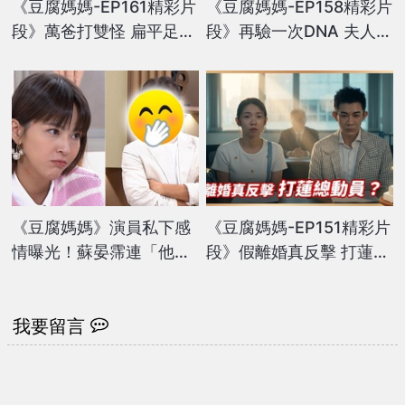
《豆腐媽媽-EP161精彩片
《豆腐媽媽-EP158精彩片
段》萬爸打雙怪 扁平足露
段》再驗一次DNA 夫人大
餡？
破案？
《豆腐媽媽》演員私下感
《豆腐媽媽-EP151精彩片
情曝光！蘇晏霈連「他」
段》假離婚真反擊 打蓮總
的壞話都懶得講？
動員？
我要留言