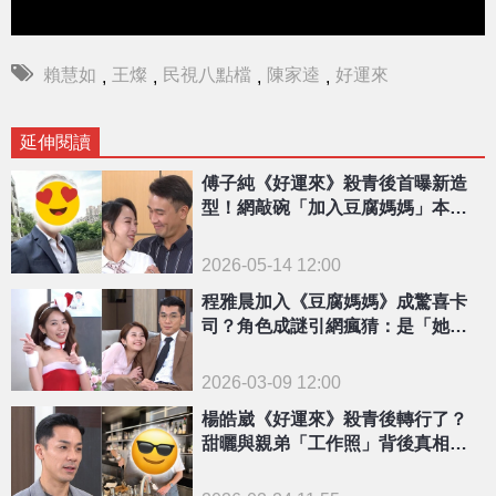
賴慧如
王燦
民視八點檔
陳家逵
好運來
,
,
,
,
延伸閱讀
傅子純《好運來》殺青後首曝新造
型！網敲碗「加入豆腐媽媽」本尊
鬆口回應了
2026-05-14 12:00
程雅晨加入《豆腐媽媽》成驚喜卡
司？角色成謎引網瘋猜：是「她」
女兒！
2026-03-09 12:00
楊皓崴《好運來》殺青後轉行了？
甜曬與親弟「工作照」背後真相曝
光！