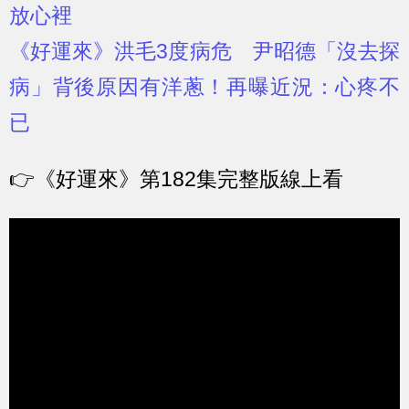
放心裡
《好運來》洪毛3度病危 尹昭德「沒去探
病」背後原因有洋蔥！再曝近況：心疼不
已
👉
《好運來》第182集完整版線上看