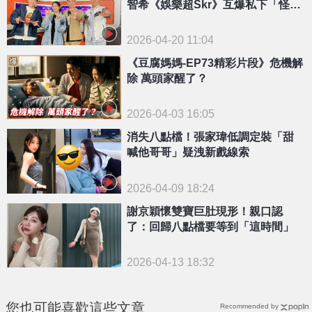
智希《娛樂超Skr》互爆私下「怪
癖」笑翻全場
2026-04-20 11:04
《豆腐媽媽-EP73精彩片段》危機解
除 萬頭家醒了？
2026-04-03 16:05
消失八點檔！張家瑋低調定裝「甜
喊他哥哥」疑洩新戲線索
2026-04-09 18:24
謝京穎懷雙寶巨肚現形！親口認
了：回歸八點檔要等到「這時間」
2026-04-13 18:32
您也可能喜歡這些文章
Recommended by