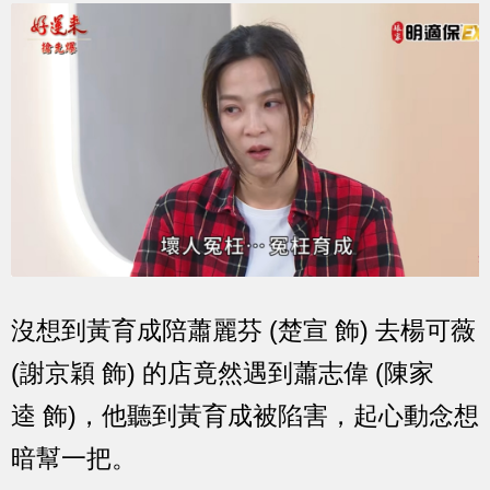
沒想到黃育成陪蕭麗芬 (楚宣 飾) 去楊可薇
(謝京穎 飾) 的店竟然遇到蕭志偉 (陳家
逵 飾)，他聽到黃育成被陷害，起心動念想
暗幫一把。