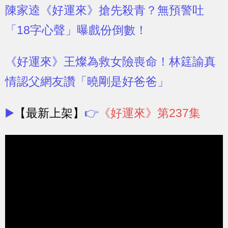
陳家逵《好運來》搶先殺青？無預警吐
「18字心聲」曝戲份倒數！
《好運來》王燦為救女險喪命！林筳諭真
情認父網友讚「曉剛是好爸爸」
▶️
【最新上架】
👉
《好運來》第237集