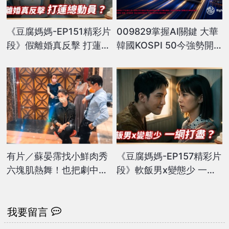
《豆腐媽媽-EP151精彩片
009829掌握AI關鍵 大華
段》假離婚真反擊 打蓮總
韓國KOSPI 50今強勢開
動員？
募
有片／蘇晏霈找小鮮肉秀
《豆腐媽媽-EP157精彩片
六塊肌熱舞！也把劇中爸
段》軟飯男x變態少 一網
爸藍葦華拖下水？
打盡？
我要留言