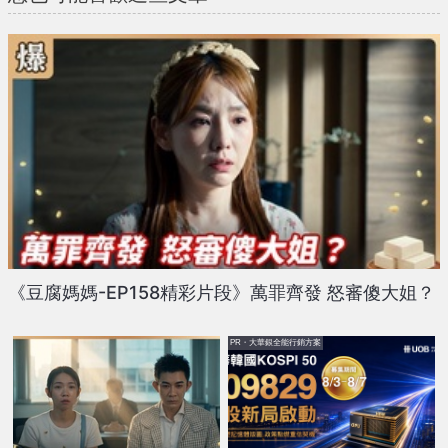
《豆腐媽媽-EP158精彩片段》萬罪齊發 怒審傻大姐？
PR・大華銀全能行銷方案