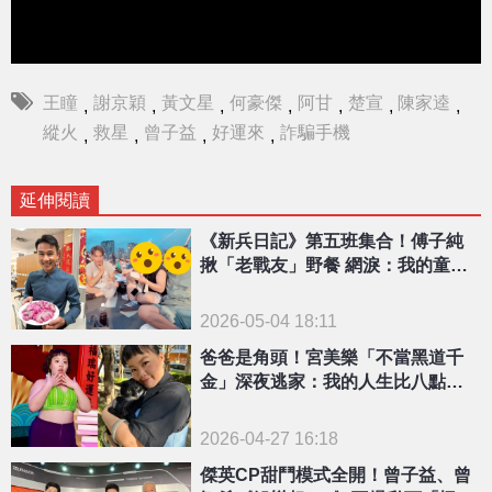
王瞳
謝京穎
黃文星
何豪傑
阿甘
楚宣
陳家逵
,
,
,
,
,
,
,
縱火
救星
曾子益
好運來
詐騙手機
,
,
,
,
延伸閱讀
《新兵日記》第五班集合！傅子純
揪「老戰友」野餐 網淚：我的童年
回憶殺
2026-05-04 18:11
爸爸是角頭！宮美樂「不當黑道千
金」深夜逃家：我的人生比八點檔
精彩
2026-04-27 16:18
傑英CP甜鬥模式全開！曾子益、曾