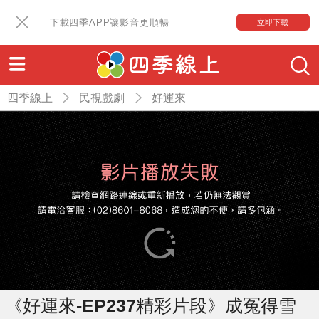
下載四季APP讓影音更順暢
立即下載
四季線上
民視戲劇
好運來
《好運來-EP237精彩片段》成冤得雪