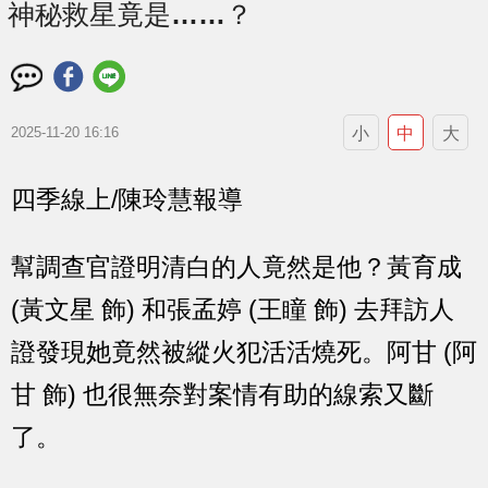
神秘救星竟是……？
小
中
大
2025-11-20 16:16
四季線上/陳玲慧報導
幫調查官證明清白的人竟然是他？黃育成
(黃文星 飾) 和張孟婷 (王瞳 飾) 去拜訪人
證發現她竟然被縱火犯活活燒死。阿甘 (阿
甘 飾) 也很無奈對案情有助的線索又斷
了。