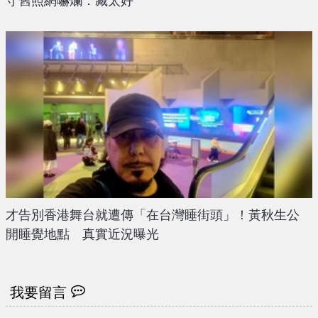
守舊照網嚇爛：藏太好
才告別香港舞台就遭傳「在台灣睡街頭」！黃秋生公
開睡覺地點 真實近況曝光
我要留言