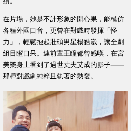
績。
在片場，她是不計形象的開心果，能模仿
各種外國口音，更曾在對戲時發揮「怪
力」，輕鬆抱起壯碩男星楊皓崴，讓全劇
組目瞪口呆。連前輩王瞳都曾感嘆，在宮
美樂身上看到了過世丈夫艾成的影子——
那種對戲劇純粹且執著的熱愛。