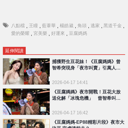
八點檔
王瞳
藍葦華
楊皓崴
角頭
逃家
黑道千金
,
,
,
,
,
,
,
愛的榮耀
宮美樂
好運來
豆腐媽媽
,
,
,
延伸閱讀
捕獲野生豆花妹！《豆腐媽媽》曾
智希突現身「夜市叫賣」引萬人暴
動
2026-04-17 14:41
《豆腐媽媽》夜市開戰！豆花大放
送化解「冰塊危機」 曾智希叫賣
民眾擠爆現場
2026-04-17 16:42
《豆腐媽媽-EP88精彩片段》夜市大