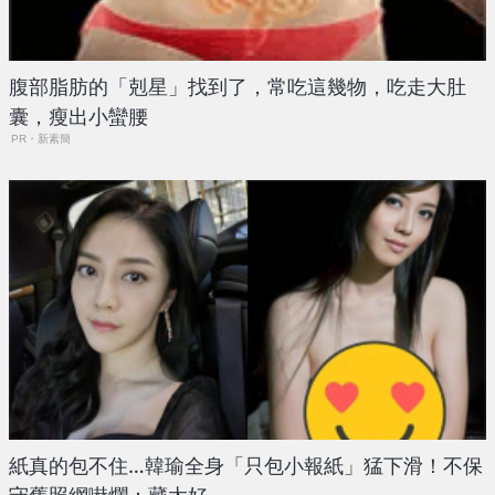
腹部脂肪的「剋星」找到了，常吃這幾物，吃走大肚
囊，瘦出小蠻腰
PR・新素簡
紙真的包不住…韓瑜全身「只包小報紙」猛下滑！不保