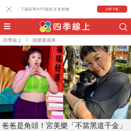
下載四季APP讓影音更順暢
立即下載
四季線上
娛樂看過來
爸爸是角頭！宮美樂「不當黑道千金」