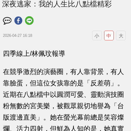
深夜逃家：我的人生比八點檔精彩
小
中
大
2026-04-27 16:18
四季線上/林佩玟報導
在競爭激烈的演藝圈，有人靠背景，有人
靠臉蛋，但這位女孩靠的是「反差萌」。
近期在八點檔中以圓潤可愛、靈動演技圈
粉無數的
宮美樂
，被觀眾親切地譽為「台
版渡邊直美」。她在螢光幕前總是笑容燦
爛、活力四射，但鮮為人知的是，她真實