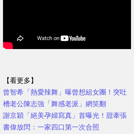
【看更多】
曾智希「熱愛辣舞」曝曾想組女團！突吐
槽老公陳志強「舞感老派」網笑翻
謝京穎「絕美孕婦寫真」首曝光！甜牽張
書偉放閃：一家四口第一次合照