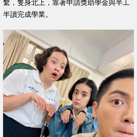
繫，隻身北上，靠著申請獎助學金與半工
半讀完成學業。