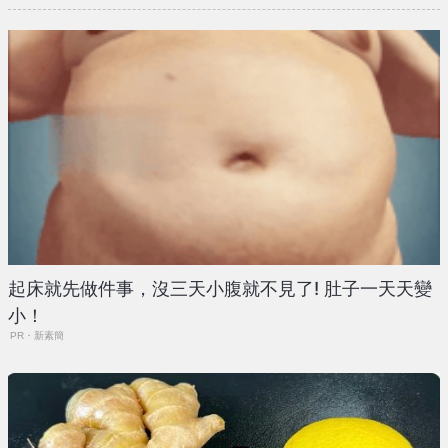
起床就先做件事，沒三天小腹就不見了! 肚子一天天變
小！
PR・新素簡