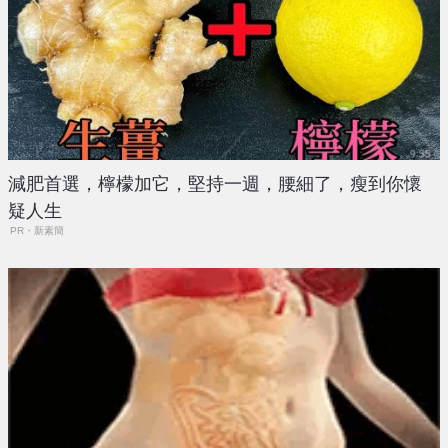
減肥首選，檸檬加它，堅持一週，腰細了，瘦到你懷
疑人生
PR・新素簡