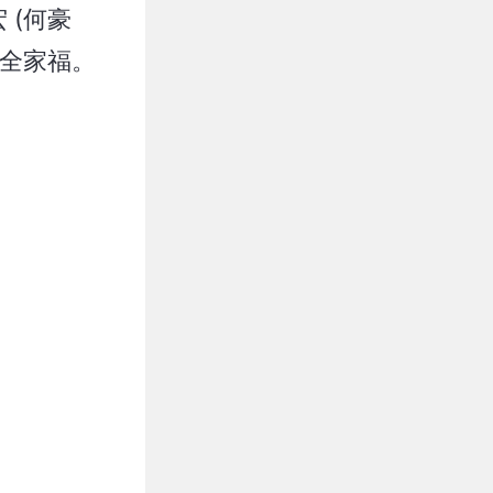
 (何豪
紗全家福。