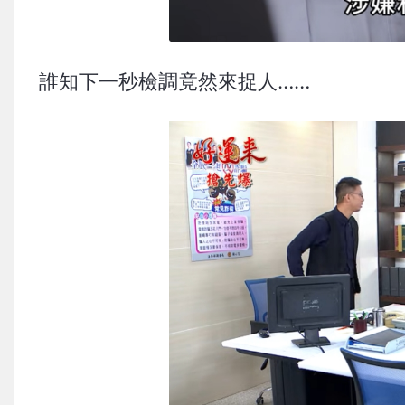
誰知下一秒檢調竟然來捉人……