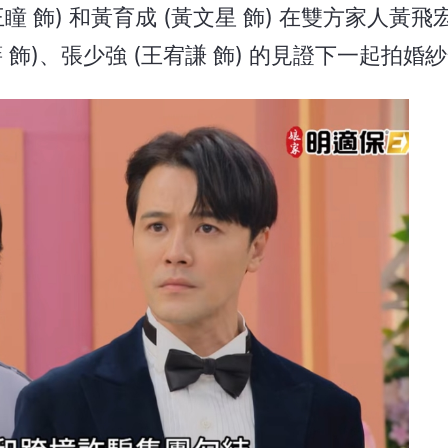
飾) 和黃育成 (黃文星 飾) 在雙方家人黃飛宏
蓓蓓 飾)、張少強 (王宥謙 飾) 的見證下一起拍婚