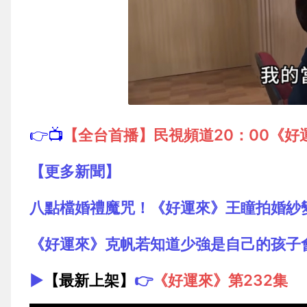
👉📺
【全台首播】民視頻道20：00《好
【更多新聞】
八點檔婚禮魔咒！《好運來》王瞳拍婚紗
《好運來》克帆若知道少強是自己的孩子
▶️
【最新上架】
👉
《好運來》第232集