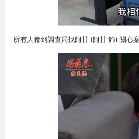
所有人都到調查局找阿甘 (阿甘 飾) 關心