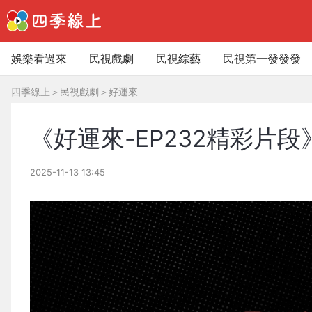
娛樂看過來
民視戲劇
民視綜藝
民視第一發發發
四季線上
＞
民視戲劇
＞
好運來
《好運來-EP232精彩片
2025-11-13 13:45