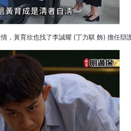
案情，黃育欣也找了李誠耀 (丁力騏 飾) 擔任辯