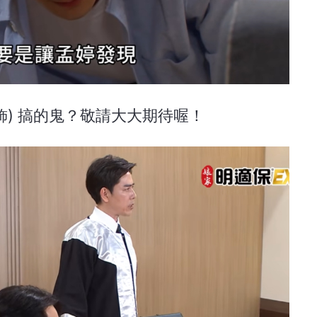
飾) 搞的鬼？敬請大大期待喔！