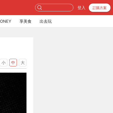
登入
訂購方案
ONEY
享美食
出去玩
小
中
大