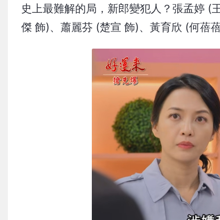
史上最難解的局，新郎變犯人？張孟婷 (王瞳 
傑 飾)、蕭麗芬 (楚宣 飾)、黃育欣 (何