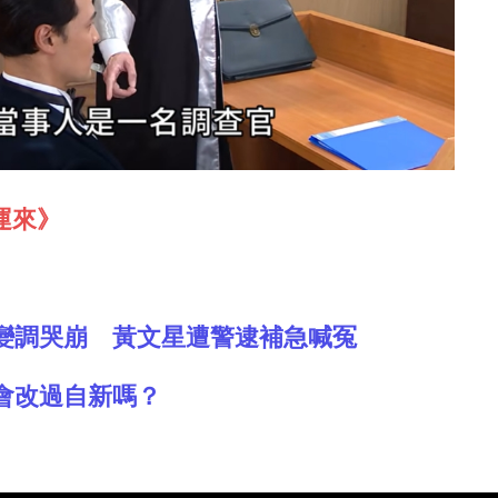
運來》
變調哭崩 黃文星遭警逮補急喊冤
會改過自新嗎？