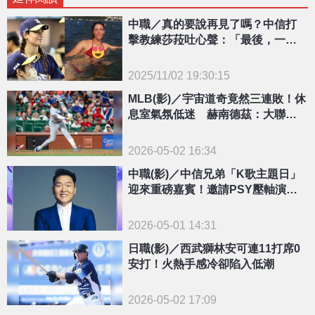
中職／真的要說再見了嗎？中信打
擊教練莎菈吐心聲：「最後，一切
都會成為一個故事」
2025/11/02 19:30:15
{PLAYICON}
MLB(影)／宇宙道奇竟然三連敗！休
息室氣氛低迷 赫南德茲：大聯盟
沒有輕鬆的比賽
2026-05-02 16:34
中職(影)／中信兄弟「K歌主題日」
迎來重磅嘉賓！邀請PSY壓軸演出
睽違12年登台
2026-05-01 14:31
日職(影)／西武獅林安可連11打席0
安打！火熱手感冷卻陷入低潮
2026-05-02 17:09