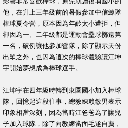
影響非常喜歡棒球，原先就讀後埔國小的
他，在升上三年級前的暑假參加中信鯨隊
棒球夏令營，原本因為年齡太小遭拒，但
卻因為一、二年級都是運動會壘球擲遠第
一名，破例讓他參加營隊，除了顯示天份
出眾之外，也因為這次的棒球體驗讓江坤
宇開始夢想成為棒球選手。
江坤宇在四年級時轉到東園國小加入棒球
隊，回憶起這段往事，總教練賴敏男表示
印象相當深刻，因為當時江爸爸為了讓兒
子加入球隊，除了向教練當面毛遂自薦，