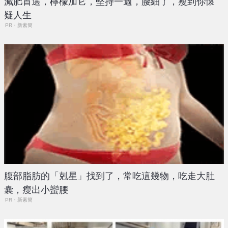
減肥首選，檸檬加它，堅持一週，腰細了，瘦到你懷
疑人生
PR・新素簡
腹部脂肪的「剋星」找到了，常吃這幾物，吃走大肚
囊，瘦出小蠻腰
PR・新素簡