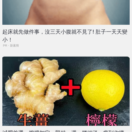
起床就先做件事，沒三天小腹就不見了! 肚子一天天變
小！
PR・新素簡