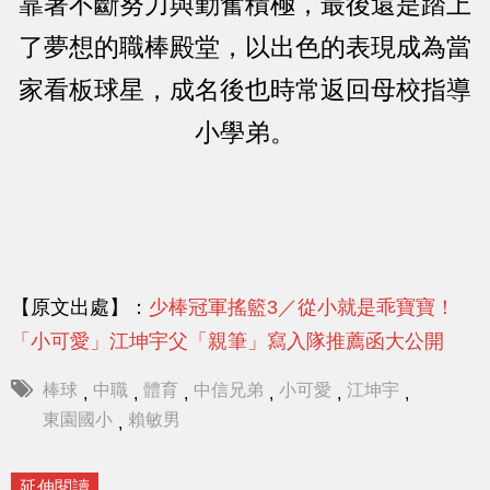
靠著不斷努力與勤奮積極，最後還是踏上
了夢想的職棒殿堂，以出色的表現成為當
家看板球星，成名後也時常返回母校指導
小學弟。
【原文出處】：
少棒冠軍搖籃3／從小就是乖寶寶！
「小可愛」江坤宇父「親筆」寫入隊推薦函大公開
棒球
中職
體育
中信兄弟
小可愛
江坤宇
,
,
,
,
,
,
東園國小
賴敏男
,
延伸閱讀