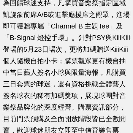
為回饋球迷支持，凡購買音樂祭指定區域
凱旋象前席A/B或進擊應援席之觀眾，進場
即可獲贈專屬「Channel B 主題Tee」及
「B-Signal 燈控手環」。針對PSY與KiiiKiii
登場的5月23日場次，更將加碼贈送KiiiKiii
個人隨機自拍小卡；購票觀眾更有機會抽
中當日藝人簽名小球與限量海報，凡購買
三日套票的球迷，還有資格挑戰全體藝人
簽名球衣的稀有加碼獎項，展現球團對音
樂祭品牌化的深度經營。購票資訊部分，
目前門票預購及全面開放階段皆已全數開
賣，歡迎球迷朋友立即至中信育樂售票