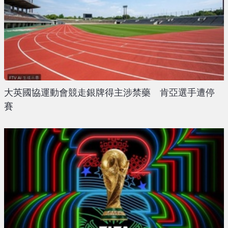
大英國協運動會競走銀牌得主涉禁藥 肯亞選手遭停
賽