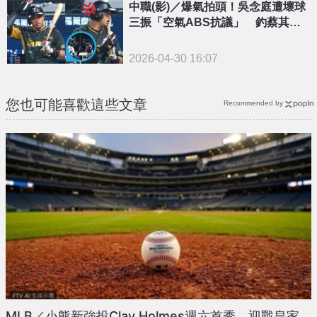
中職(影)／爆氣拍頭！吳念庭遭壞球
三振「空氣ABS抗議」 釣蔡其昌
親回：在測試了
2026-04-30 16:07
您也可能喜歡這些文章
Recommended by
MLB／小熊新強投Clay Holmes週六首秀 迎戰皇家