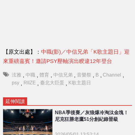
【原文出處】：
中職(影)／中信兄弟「K歌主題日」迎
來重磅嘉賓！邀請PSY壓軸演出睽違12年登台
泫雅
中職
體育
中信兄弟
音樂祭
B
Channel
,
,
,
,
,
,
,
psy
RIIZE
臺北大巨蛋
K歌主題日
,
,
,
延伸閱讀
NBA季後賽／灰狼爆冷淘汰金塊！
尼克狂勝老鷹51分創紀錄晉級
2026/05/01 13:52:14