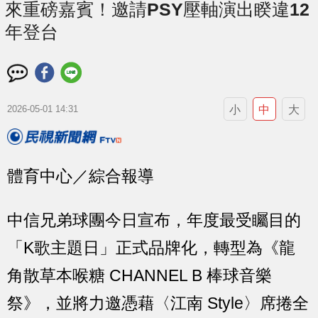
來重磅嘉賓！邀請PSY壓軸演出睽違12
年登台
小
中
大
2026-05-01 14:31
體育中心／綜合報導
中信兄弟球團今日宣布，年度最受矚目的
「K歌主題日」正式品牌化，轉型為《龍
角散草本喉糖 CHANNEL B 棒球音樂
祭》，並將力邀憑藉〈江南 Style〉席捲全