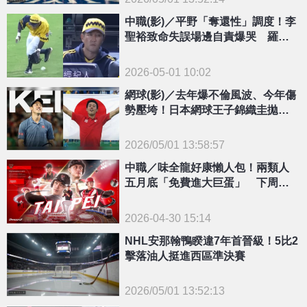
{PLAYICON}
中職(影)／平野「奪還性」調度！李
聖裕致命失誤場邊自責爆哭 羅戈
這舉動暖翻全網
2026-05-01 10:02
網球(影)／去年爆不倫風波、今年傷
勢壓垮！日本網球王子錦織圭拋退
休震撼彈
2026/05/01 13:58:57
{PLAYICON}
中職／味全龍好康懶人包！兩類人
五月底「免費進大巨蛋」 下周致
敬護理師送限量門票
2026-04-30 15:14
NHL安那翰鴨睽違7年首晉級！5比2
擊落油人挺進西區準決賽
2026/05/01 13:52:13
{PLAYICON}