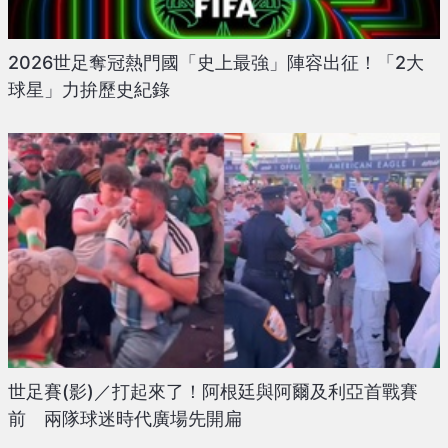
2026世足奪冠熱門國「史上最強」陣容出征！「2大
球星」力拚歷史紀錄
世足賽(影)／打起來了！阿根廷與阿爾及利亞首戰賽
前 兩隊球迷時代廣場先開扁