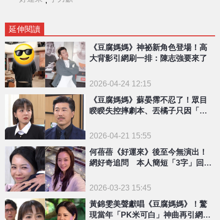
延伸閱讀
《豆腐媽媽》神祕新角色登場！高
大背影引網刷一排：陳志強要來了
2026-04-24 12:15
《豆腐媽媽》蘇晏霈不忍了！眾目
睽睽失控摔劇本、丟橘子只因「這
句話」
2026-04-21 15:55
何蓓蓓《好運來》後至今無演出！
網好奇追問 本人簡短「3字」回應
了
2026-03-23 15:45
黃錦雯美聲獻唱《豆腐媽媽》！驚
現當年「PK米可白」神曲再引網敲