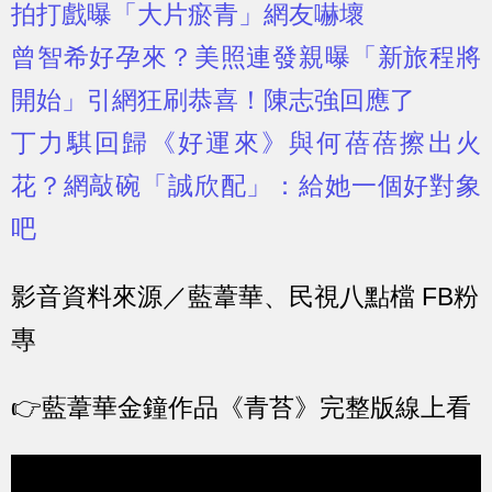
拍打戲曝「大片瘀青」網友嚇壞
曾智希好孕來？美照連發親曝「新旅程將
開始」引網狂刷恭喜！陳志強回應了
丁力騏回歸《好運來》與何蓓蓓擦出火
花？網敲碗「誠欣配」：給她一個好對象
吧
影音資料來源／藍葦華、民視八點檔 FB粉
專
👉
藍葦華金鐘作品《青苔》完整版線上看