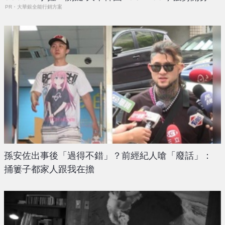
PR・大華銀全能行銷方案
孫安佐出事後「過得不錯」？前經紀人嗆「廢話」：
捅簍子都家人跟我在擔