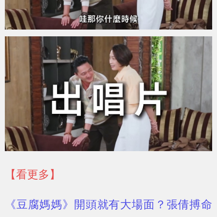
【看更多】
《豆腐媽媽》開頭就有大場面？張倩搏命