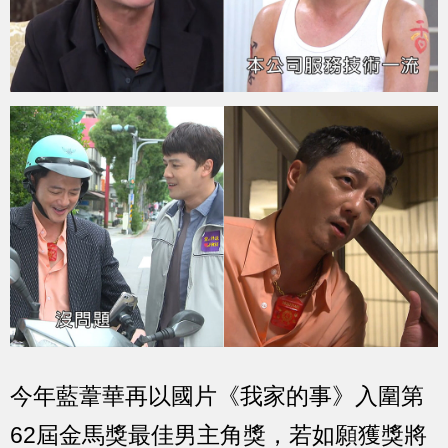
今年藍葦華再以國片《我家的事》入圍第
62屆金馬獎最佳男主角獎，若如願獲獎將