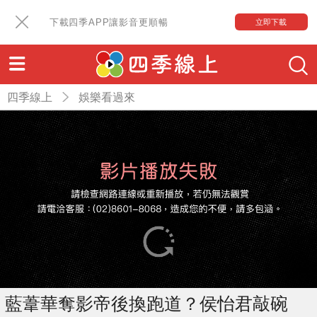
下載四季APP讓影音更順暢
立即下載
四季線上
娛樂看過來
藍葦華奪影帝後換跑道？侯怡君敲碗