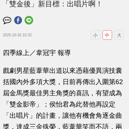
「雙金後」新目標：出唱片啊！
小
中
大
2025-10-16 10:32
四季線上／韋冠宇 報導
戲劇男星藍葦華出道以來憑藉優異演技囊
括國內外多項大獎，日前再傳出入圍第62
屆金馬獎最佳男主角獎的喜訊，有望成為
「雙金影帝」；侯怡君為此替他再設定
「出唱片」的計畫，讓他有機會角逐金曲
獎，達成三金殊榮，藍葦華笑而不語，兩