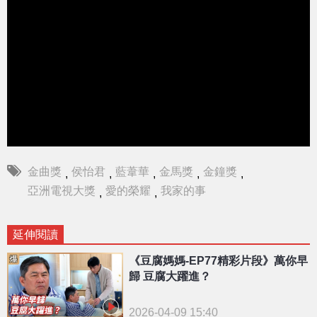
金曲獎
侯怡君
藍葦華
金馬獎
金鐘獎
,
,
,
,
,
亞洲電視大獎
愛的榮耀
我家的事
,
,
延伸閱讀
《豆腐媽媽-EP77精彩片段》萬你早
歸 豆腐大躍進？
2026-04-09 15:40