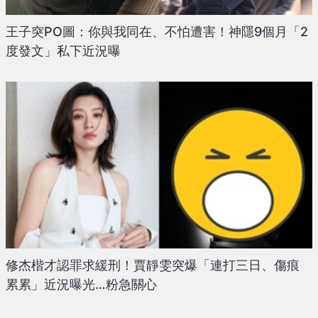
王子突PO圖：你與我同在、不怕遭害！神隱9個月「2
度發文」私下近況曝
修杰楷才認罪求緩刑！賈靜雯突爆「連打三日、傷痕
累累」近況曝光…粉急關心