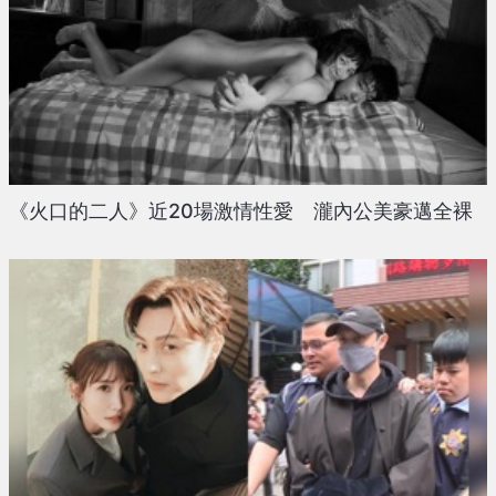
《火口的二人》近20場激情性愛 瀧內公美豪邁全裸