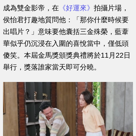
成為雙金影帝，在
《好運來》
拍攝片場，
侯怡君打趣地質問他：「那你什麼時候要
出唱片？」意味要他囊括三金殊榮，藍葦
華似乎仍沉浸在入圍的喜悅當中，僅低頭
傻笑。本屆金馬獎頒獎典禮將於11月22日
舉行，獎落誰家當天即可分曉。