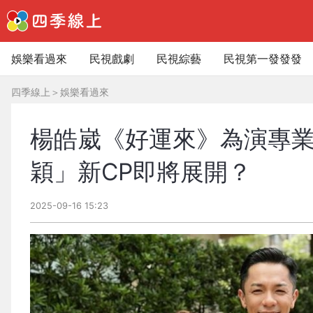
娛樂看過來
民視戲劇
民視綜藝
民視第一發發發
四季線上
＞
娛樂看過來
楊皓崴《好運來》為演專
穎」新CP即將展開？
2025-09-16 15:23