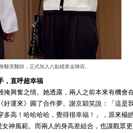
身醫美醫師，正式加入八點檔黃金陣容。
手，直呼超幸福
難掩興奮之情。她透露，兩人之前本來有機會
《好運來》圓了合作夢。謝京穎笑說：「這是
穿多高！哈哈哈哈，覺得很幸福！」，原來楊
展現女神風範。而兩人的身高差組合，也讓觀眾