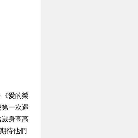
在《愛的榮
我第一次遇
皓崴身高高
更期待他們