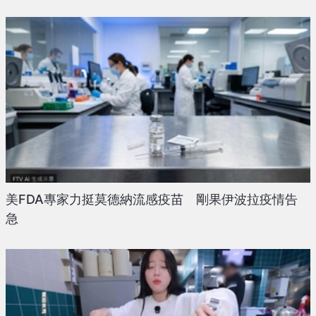
美FDA專家力挺莫德納流感疫苗 剛果伊波拉疫情告
急