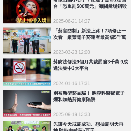
台「恐重罰500萬元」海關當場銷毀
2025-06-21 14:27
「菸害防制」新法上路！7項修正一
次看 嚴禁電子菸違者最高罰5千萬
2023-03-23 12:00
菸防法修法9個月共裁罰逾3千萬 9成
違法集中3大平台
2024-01-16 17:31
別被新型菸品騙！ 胸腔科醫揭電子
煙和加熱菸健康陷阱
2025-09-19 13:33
先讓今天戒菸成功、想抽菸明天再
抽 陳時中戒菸5百天