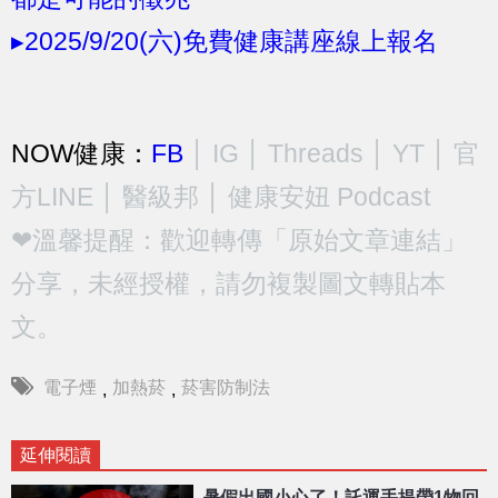
▸2025/9/20(六)免費健康講座線上報名
NOW健康：
FB
│
IG
│
Threads
│
YT
│
官
方LINE
│
醫級邦
│
健康安妞 Podcast
❤溫馨提醒：歡迎轉傳「原始文章連結」
分享，未經授權，請勿複製圖文轉貼本
文。
電子煙
加熱菸
菸害防制法
,
,
延伸閱讀
暑假出國小心了！託運手提帶1物回