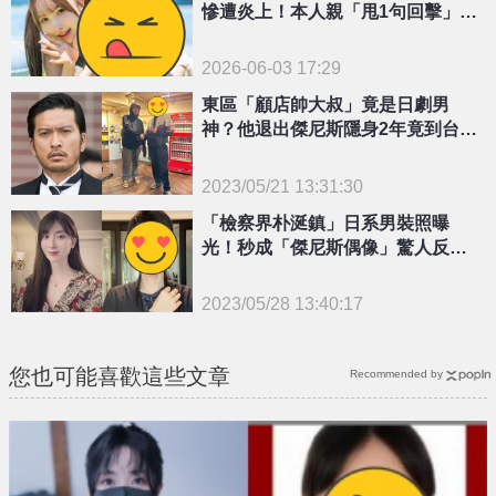
慘遭炎上！本人親「甩1句回擊」猛
漲萬粉
2026-06-03 17:29
東區「顧店帥大叔」竟是日劇男
神？他退出傑尼斯隱身2年竟到台灣
了！
2023/05/21 13:31:30
{PLAYICON}
「檢察界朴涎鎮」日系男裝照曝
光！秒成「傑尼斯偶像」驚人反差
掀瘋看
2023/05/28 13:40:17
{PLAYICON}
您也可能喜歡這些文章
Recommended by