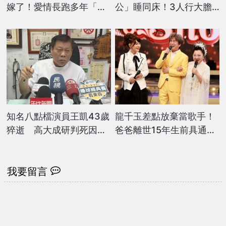
嫁了！愛情長跑多年「準
公」睡同床！3人行大膽
新郎超狂身分」意外曝光
扯衣「強制開機畫面」震
撼網
知名八點檔演員王凱43歲
龍千玉差點放棄當歌手！
猝逝 高大成研判死因：
爸爸離世15年生前具通靈
服藥後喝酒非常危險
能力要女兒堅持下去遇到
困難要勇敢
我要留言