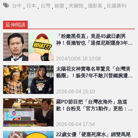
台中
日本
台灣
娛樂
夾腳拖
攝影集
佐藤勝利
,
,
,
,
,
,
延伸閱讀
「粉嫩黑長直」竟是45歲日劇男
神！長瀨智也「退傑尼斯隱身3年」
模樣判若兩人
2024/10/06 18:10:08
{PLAYICON}
太陽花女神賣毒名單驚見「台灣演
藝圈」！躲美7年不敵川普鐵腕遭
「押返回台」
2026-06-04 15:10
羅PD節目把「台灣改海外」急道
歉！台粉見「官方1動作」更怒：基
本的尊重很難嗎
2026-06-04 17:54
22歲女優「硬塞死庫水」綁雙馬尾